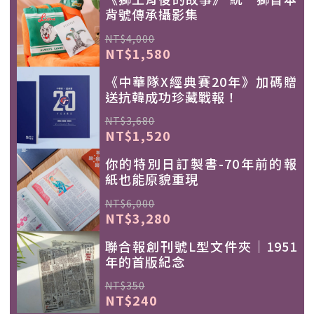
背號傳承攝影集
NT$4,000
NT$1,580
《中華隊X經典賽20年》加碼贈
送抗韓成功珍藏戰報！
NT$3,680
NT$1,520
你的特別日訂製書-70年前的報
紙也能原貌重現
NT$6,000
NT$3,280
聯合報創刊號L型文件夾｜1951
年的首版紀念
NT$350
NT$240