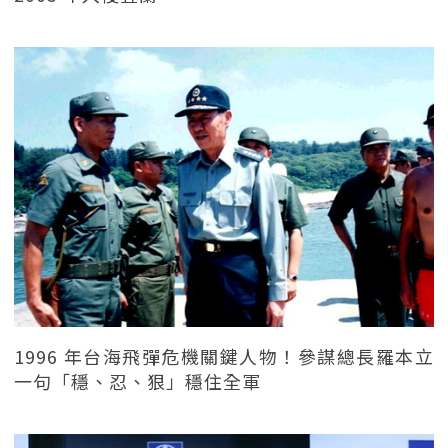
1996 年台海飛彈危機關鍵人物！參謀總長羅本立
一句「穩、忍、狠」穩住全軍