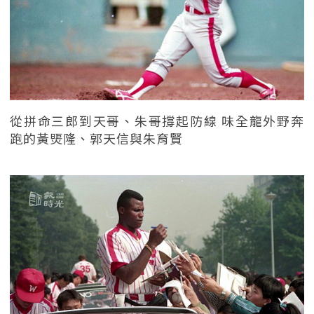
從拼命三郎到天哥、朱哥撐起防線 味全龍外野奔
跑的黃煚隆、郭天信與朱育賢