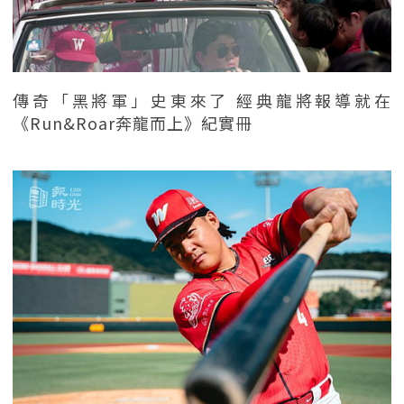
傳奇「黑將軍」史東來了 經典龍將報導就在
《Run&Roar奔龍而上》紀實冊