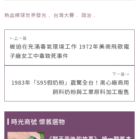
熱血棒球世界發光
﹒
台灣大賽
﹒
政治
﹒
←
上一篇
被迫在充滿毒氣環境工作 1972年美商飛歌電
子廠女工中毒致死事件
下一篇
→
1983年「S95假奶粉」震驚全台！黑心廠商用
飼料奶粉與工業原料加工販售
時光商號 懷舊選物
《獅王背後的故事》 統一獅首本