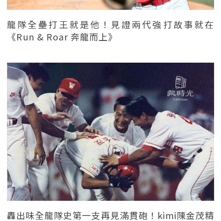
龍隊全壘打王就是他！見證兩代強打故事就在
《Run & Roar 奔龍而上》
轟出味全龍隊史第一支再見滿貫砲！kimi陳金茂精