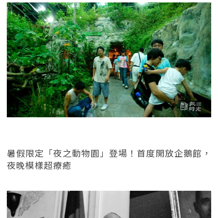
暑假限定「夜之動物園」登場！首度開放企鵝館，
夜晚模樣超療癒