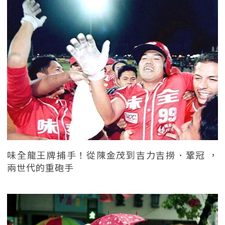
味全龍王牌捕手！從陳金茂到吉力吉撈．鞏冠 ，
兩世代的重砲手