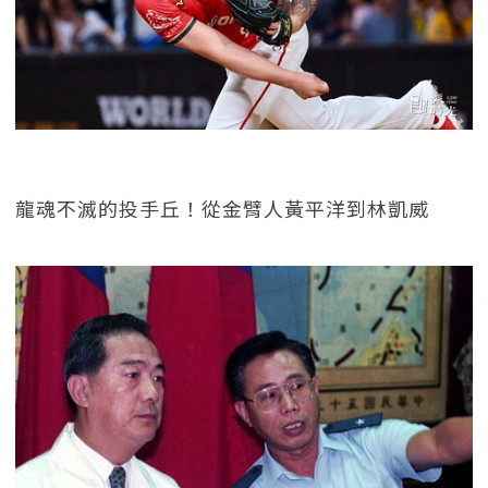
龍魂不滅的投手丘！從金臂人黃平洋到林凱威