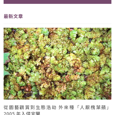
最新文章
從園藝觀賞到生態浩劫 外來種「人厭槐葉蘋」
2005 年入侵宜蘭