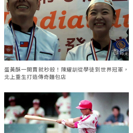
蛋黃酥一開賣就秒殺！陳耀訓從學徒到世界冠軍，
北上重生打造傳奇麵包店