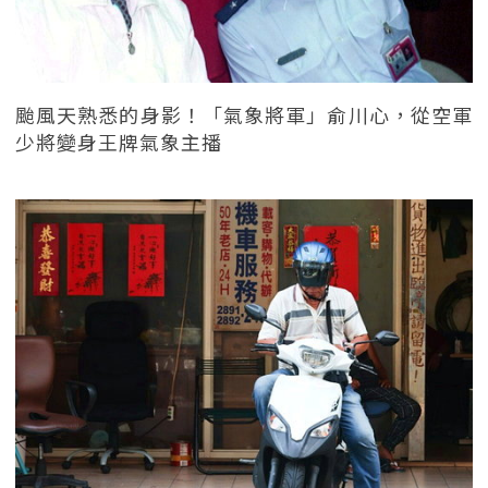
颱風天熟悉的身影！「氣象將軍」俞川心，從空軍
少將變身王牌氣象主播