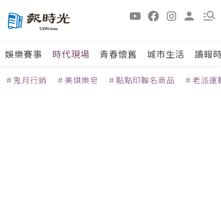
娛樂賽事
時代現場
青春懷舊
城市生活
讀報
＃鬼月行銷
＃美琪樂皂
＃點點印聯名商品
＃老派運