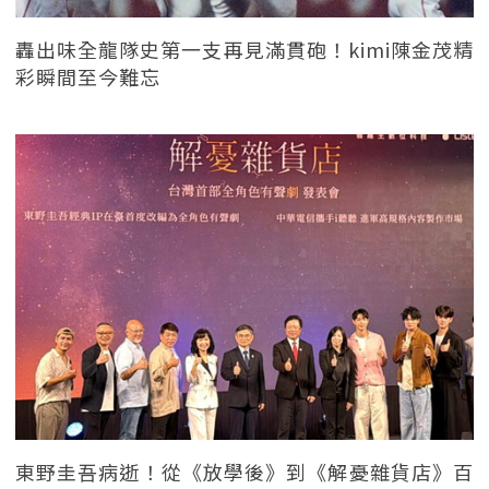
轟出味全龍隊史第一支再見滿貫砲！kimi陳金茂精
彩瞬間至今難忘
東野圭吾病逝！從《放學後》到《解憂雜貨店》百