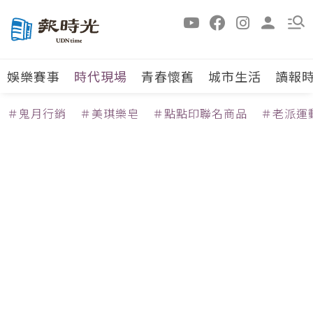
娛樂賽事
時代現場
青春懷舊
城市生活
讀報
＃鬼月行銷
＃美琪樂皂
＃點點印聯名商品
＃老派運