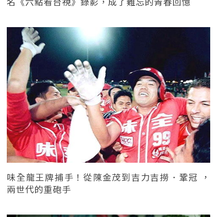
名《六點看台視》錄影，成了難忘的青春回憶
味全龍王牌捕手！從陳金茂到吉力吉撈．鞏冠 ，
兩世代的重砲手