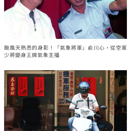
颱風天熟悉的身影！「氣象將軍」俞川心，從空軍
少將變身王牌氣象主播