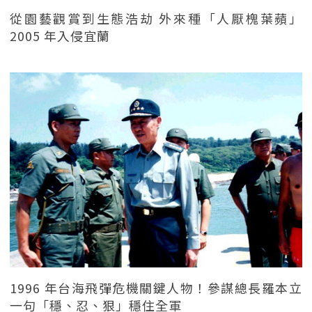
從園藝觀賞到生態浩劫 外來種「人厭槐葉蘋」
2005 年入侵宜蘭
1996 年台海飛彈危機關鍵人物！參謀總長羅本立
一句「穩、忍、狠」穩住全軍