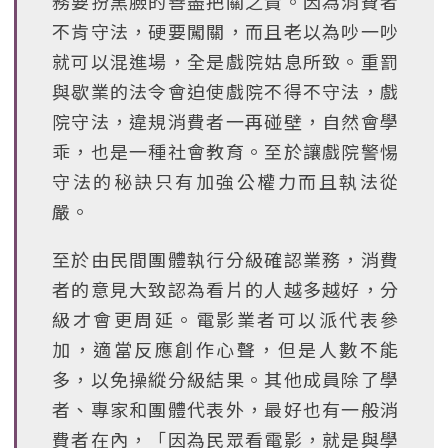
務要扮黑臉的善盡把關之責。因為消費者
不肯守法，硬要闖關，而且老以為吵一吵
就可以混進場，全是戲院姑息所致。重罰
與歇業的法令會迫使戲院不得不守法，戲
院守法，違規消費者一再碰壁，自然會學
乖，也是一種社會教育。至於讓戲院警惕
守法的秘訣只有加強公權力而且執法從
嚴。
至於由民間團體執行分級確認業務，消費
者的意見大致認為看片的人越多越好，分
級才會更周延。電影業者可以派代表參
加，適當反應創作心聲，但是人數不能
多，以免操縱分級結果。其他成員除了學
者、專家和團體代表外，最好也有一般消
費者在內，「因為民眾看電影，就是與學