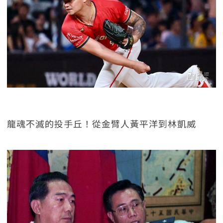
龍魂不滅的投手丘！從金臂人黃平洋到林凱威