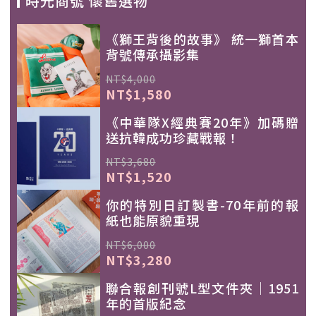
時光商號 懷舊選物
《獅王背後的故事》 統一獅首本
背號傳承攝影集
NT$4,000
NT$1,580
《中華隊X經典賽20年》加碼贈
送抗韓成功珍藏戰報！
NT$3,680
NT$1,520
你的特別日訂製書-70年前的報
紙也能原貌重現
NT$6,000
NT$3,280
聯合報創刊號L型文件夾｜1951
年的首版紀念