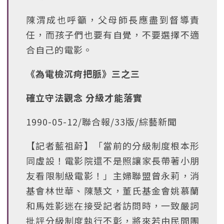
陳渭成也呼籲，父母師長應盡到督導責
任，而孩子們也要有自覺，不要選擇不適
合自己的電影。
《為電檢沉疴把脈》三之三
確立守法觀念 分級才能落實
1990-05-12/聯合報/33版/綜藝新聞
【記者藍祖蔚】「當前的分級制度根本形
同虛設！電影院還不是照讓家長帶著小朋
友看限制級電影！」主婦聯盟曾永莉，消
基會林世華、陳慧文，董氏基金會姚慕蘭
和馬姓影迷在接受記者訪問時，一致嚴詞
批評分級制度執行不彰，將來若由民間團