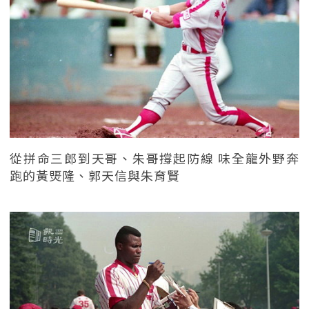
從拼命三郎到天哥、朱哥撐起防線 味全龍外野奔
跑的黃煚隆、郭天信與朱育賢