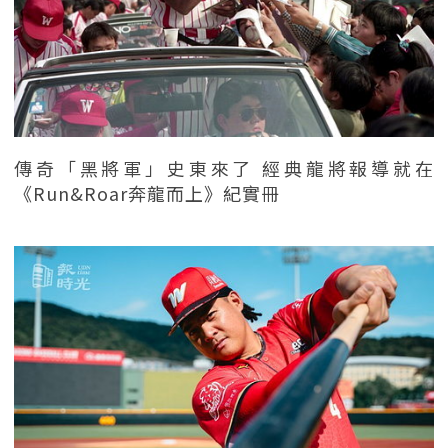
傳奇「黑將軍」史東來了 經典龍將報導就在
《Run&Roar奔龍而上》紀實冊