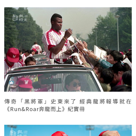
傳奇「黑將軍」史東來了 經典龍將報導就在
《Run&Roar奔龍而上》紀實冊