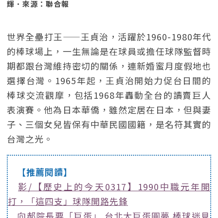
輝．來源：聯合報
世界全壘打王——王貞治，活躍於1960-1980年代
的棒球場上，一生無論是在球員或擔任球隊監督時
期都跟台灣維持密切的關係，連新婚蜜月度假地也
選擇台灣。1965年起，王貞治開始力促台日間的
棒球交流觀摩，包括1968年轟動全台的讀賣巨人
表演賽。他為日本華僑，雖然定居在日本，但與妻
子、三個女兒皆保有中華民國國籍，是名符其實的
台灣之光。
【推薦閱讀】
影/【歷史上的今天0317】1990中職元年開
打，「這四支」球隊開路先鋒
向郝院長要「巨蛋」 台北大巨蛋圓夢 棒球迷見