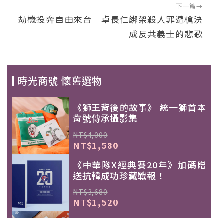
下一篇
→
劫機投奔自由來台 卓長仁綁架殺人罪遭槍決
成反共義士的悲歌
時光商號 懷舊選物
《獅王背後的故事》 統一獅首本
背號傳承攝影集
NT$4,000
NT$1,580
《中華隊X經典賽20年》加碼贈
送抗韓成功珍藏戰報！
NT$3,680
NT$1,520