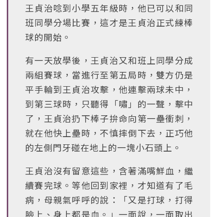
王貞治唸到小學五年級時，他已可以和同
班同學分場比賽，這才是王貞治正式練棒
球的開始。
有一天放學後，王貞治又和班上同學分成
兩組賽球，當進行至第五局時，雙方仍是
平手輪到王貞治攻擊，他連擊兩球未中，
到第三球時，只聽得「嘯」的一聲，擊中
了，王貞治扔下棒子拚命向第一壘衝刺，
就在他快上壘時，不慎摔倒下去，正巧他
的左側門牙碰在地上的一塊小石頭上。
王貞治沒有留意這些，含著滿嘴鮮血，繼
續賽完球。等他回到家裡，才知道有了毛
病，母親氣呼呼的說：「又是打球，打得
臉上、身上都是血。」一面說，一面取出