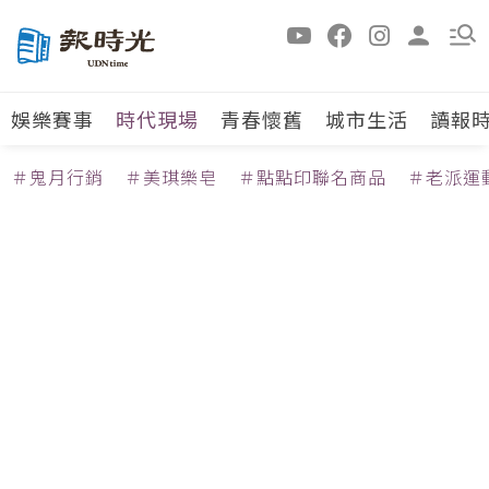
娛樂賽事
時代現場
青春懷舊
城市生活
讀報
＃鬼月行銷
＃美琪樂皂
＃點點印聯名商品
＃老派運