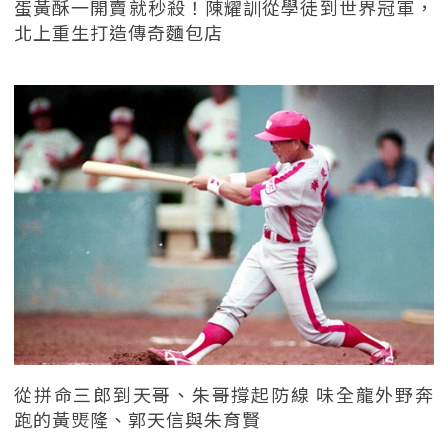
蛋黃酥一開賣就秒殺！陳耀訓從學徒到世界冠軍，
北上重生打造傳奇麵包店
從拼命三郎到天哥、朱哥撐起防線 味全龍外野奔
跑的黃煚隆、郭天信與朱育賢