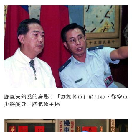
颱風天熟悉的身影！「氣象將軍」俞川心，從空軍
少將變身王牌氣象主播