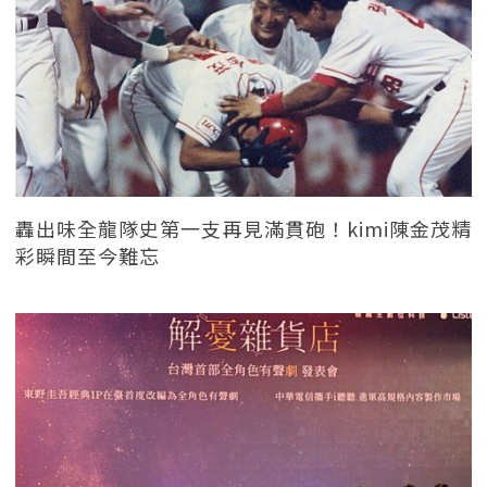
轟出味全龍隊史第一支再見滿貫砲！kimi陳金茂精
彩瞬間至今難忘