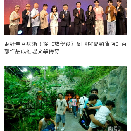
東野圭吾病逝！從《放學後》到《解憂雜貨店》百
部作品成推理文學傳奇