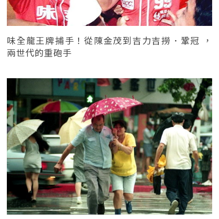
味全龍王牌捕手！從陳金茂到吉力吉撈．鞏冠 ，
兩世代的重砲手