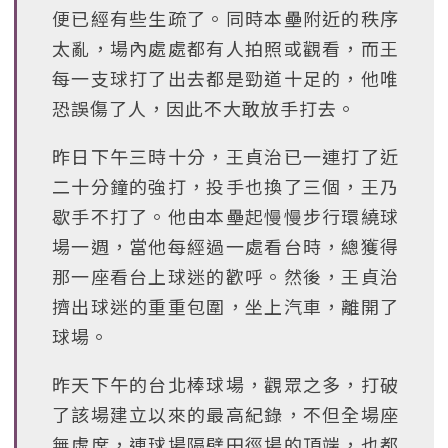
便已經有些生疏了。同時本壘附近的秩序
太亂，場內處處都有人拍照或觀看，而王
每一支球打了出去都是勁道十足的，他唯
恐誤傷了人，因此不大敢放手打去。
昨日下午三時十分，王貞治已一連打了近
二十分鐘的強打，投手也換了三個，王乃
歇手不打了。他由本壘起慢慢步行環繞球
場一週，當他每經過一處看台時，總獲得
那一座看台上球迷的歡呼。然後，王貞治
擠出球迷的重重包圍，坐上汽車，離開了
球場。
昨天下午的台北棒球場，觀眾之多，打破
了該場建立以來的最高紀錄，不但全場座
無虛席，連球場隔壁田徑場的頂端，也都