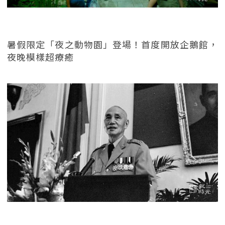
暑假限定「夜之動物園」登場！首度開放企鵝館，
夜晚模樣超療癒