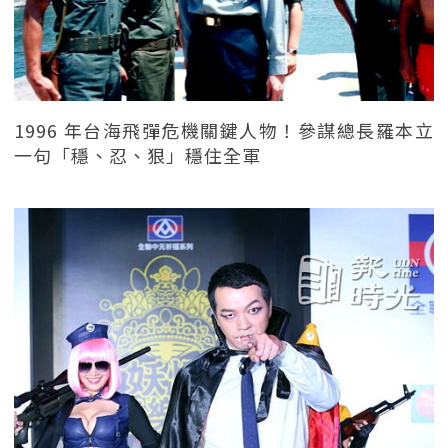
1996 年台海飛彈危機關鍵人物！參謀總長羅本立
一句「穩、忍、狠」穩住全軍