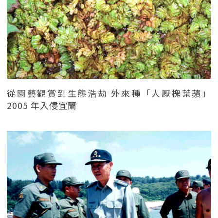
從園藝觀賞到生態浩劫 外來種「人厭槐葉蘋」
2005 年入侵宜蘭