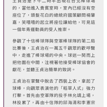
王貞治是下午二時半出現在台北棒球場
的，當他進入貴賓室時，室內已經沒有空
座位了，頭髮花白的總統府國策顧問楊肇
嘉，笑嘻嘻的起立將座位讓給他，可見這
一個年青運動員的受人推崇。
參觀了十信棒球隊與空軍棒球隊的第二局
比賽後，王貞治在一萬五千觀眾的歡呼聲
中，走進了棒球場的中央。球迷一鬨而上
把他圍在中間，注視著他接受棒球協會的
獻花，並聽王貞治簡單的致詞。
王貞治在掌聲中脫去了西裝上衣，拿起了
球棒，向觀眾表演他的「稻草人式」強力
打擊。首先由空軍隊的投手林允靖上場，
林投累了，再由十信隊的邱海清和李憲宗