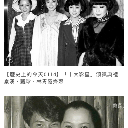
【歷史上的今天0114】「十大影星」頒獎典禮
秦漢、甄珍、林青霞齊聚