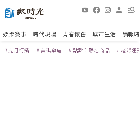
娛樂賽事
時代現場
青春懷舊
城市生活
讀報
＃鬼月行銷
＃美琪樂皂
＃點點印聯名商品
＃老派運