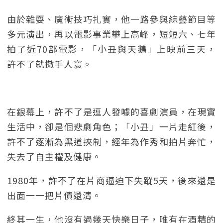
由於雜耍、魔術技巧扎實，他一路參與綜藝節目等
多元演出，再以電影事業攀上高峰，短短六、七年
拍了近70部電影，「小丑與天鵝」上映前三天，
許不了就撒手人寰。
在銀幕上，許不了是逗人發噱的喜劇演員，在現實
生活中，卻是個悲劇角色；「小丑」一片走紅後，
許不了逐漸為黑道挾制，經年為作秀和拍片奔忙，
失去了自主權及健康。
1980年，許不了在片商逼迫下失蹤5天，後來還是
出面一一把片債還清。
終其一生，他沒有過幾天快樂日子，唯有在酒精的