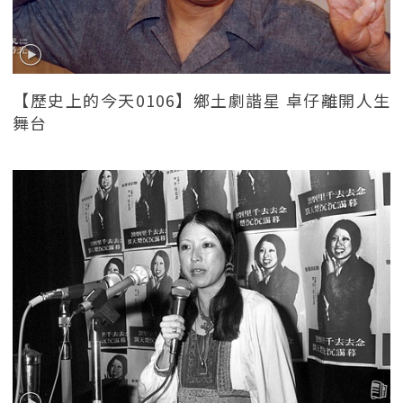
【歷史上的今天0106】鄉土劇諧星 卓仔離開人生
舞台