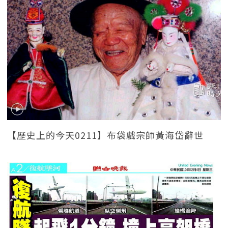
【歷史上的今天0211】布袋戲宗師黃海岱辭世