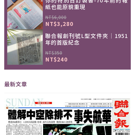
你的特別日訂製書-70年前的報
紙也能原貌重現
NT$6,000
NT$3,280
聯合報創刊號L型文件夾｜1951
年的首版紀念
NT$350
NT$240
最新文章