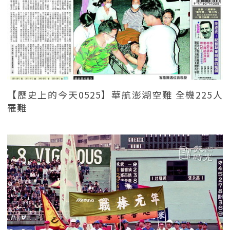
【歷史上的今天0525】華航澎湖空難 全機225人
罹難