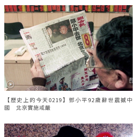
【歷史上的今天0219】鄧小平92歲辭世震撼中
國 北京實施戒嚴