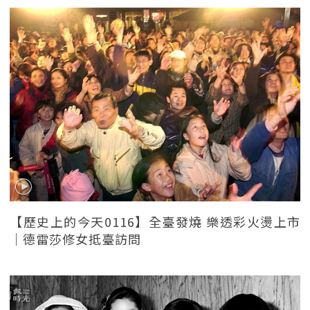
【歷史上的今天0116】全臺發燒 樂透彩火燙上市
｜德雷莎修女抵臺訪問