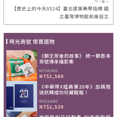
下一篇
→
【歷史上的今天0524】臺北建築美學指標 國
立臺灣博物館前身設立
時光商號 懷舊選物
《獅王背後的故事》 統一獅首本
背號傳承攝影集
NT$4,000
NT$1,580
《中華隊X經典賽20年》加碼贈
送抗韓成功珍藏戰報！
NT$3,680
NT$1,520