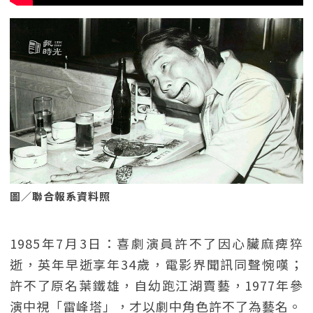
圖／聯合報系資料照
1985年7月3日：喜劇演員許不了因心臟麻痺猝
逝，英年早逝享年34歲，電影界聞訊同聲惋嘆；
許不了原名葉鐵雄，自幼跑江湖賣藝，1977年參
演中視「雷峰塔」，才以劇中角色許不了為藝名。