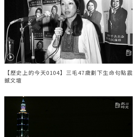
【歷史上的今天0104】三毛47歲劃下生命句點震
撼文壇