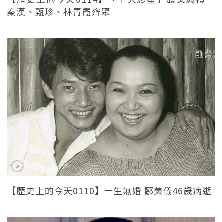
秦漢、甄珍、林青霞齊聚
【歷史上的今天0110】一生無婚 鄒美儀46歲病逝