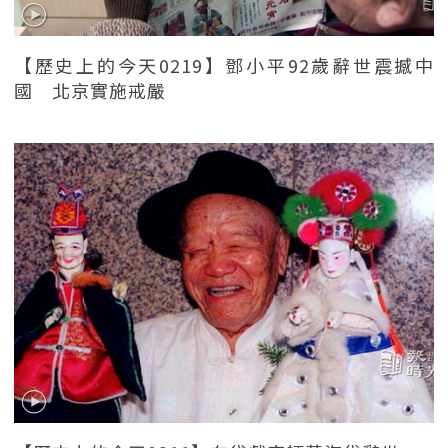
【歷史上的今天0219】鄧小平92歲辭世震撼中
國 北京實施戒嚴