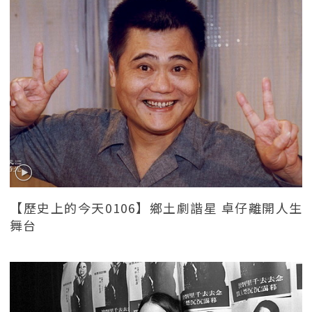
【歷史上的今天0106】鄉土劇諧星 卓仔離開人生
舞台