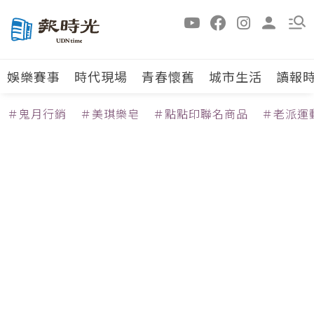
娛樂賽事
時代現場
青春懷舊
城市生活
讀報
＃鬼月行銷
＃美琪樂皂
＃點點印聯名商品
＃老派運