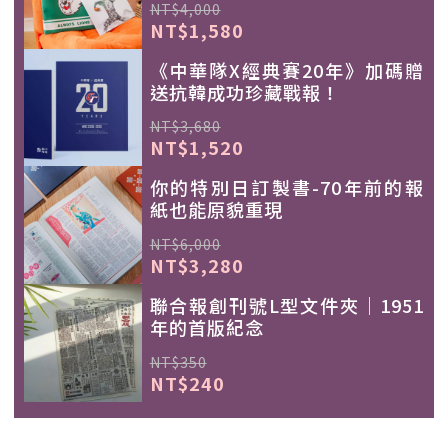
NT$4,000
NT$1,580
《中華隊X經典賽20年》加碼贈
送抗韓成功珍藏戰報！
NT$3,680
NT$1,520
你的特別日訂製書-70年前的報
紙也能原貌重現
NT$6,000
NT$3,280
聯合報創刊號L型文件夾｜1951
年的首版紀念
NT$350
NT$240