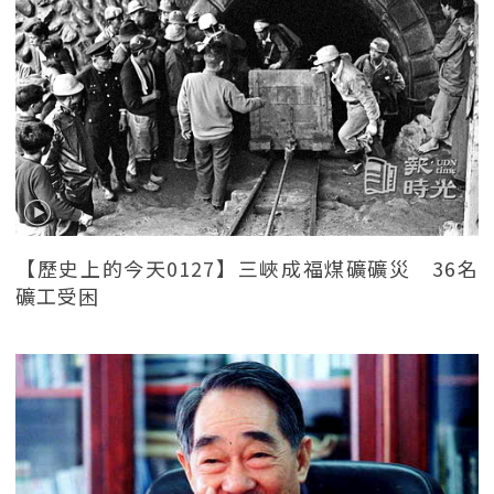
【歷史上的今天0127】三峽成福煤礦礦災 36名
礦工受困