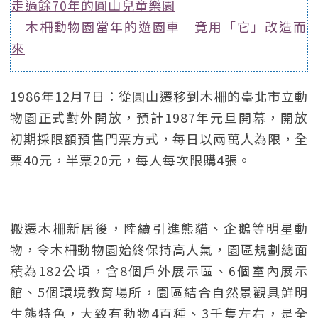
走過餘70年的圓山兒童樂園
木柵動物園當年的遊園車 竟用「它」改造而
來
1986年12月7日：從圓山遷移到木柵的臺北市立動
物園正式對外開放，預計1987年元旦開幕，開放
初期採限額預售門票方式，每日以兩萬人為限，全
票40元，半票20元，每人每次限購4張。
搬遷木柵新居後，陸續引進熊貓、企鵝等明星動
物，令木柵動物園始終保持高人氣，園區規劃總面
積為182公頃，含8個戶外展示區、6個室內展示
館、5個環境教育場所，園區結合自然景觀具鮮明
生態特色，大致有動物4百種、3千隻左右，是全