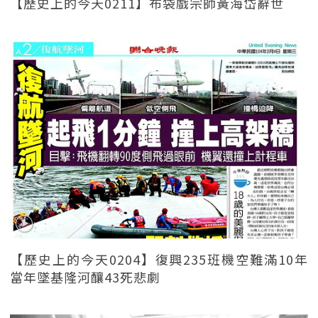
【歷史上的今天0211】布袋戲宗師黃海岱辭世
【歷史上的今天0204】復興235班機空難滿10年
當年墜基隆河釀43死悲劇