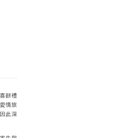
典喜餅禮
愛情旅
因此深
率先與