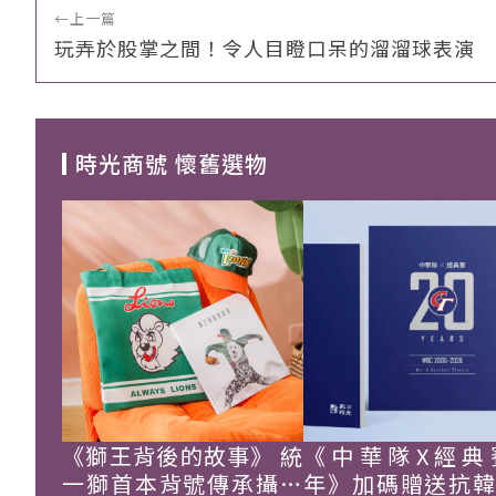
←
上一篇
玩弄於股掌之間！令人目瞪口呆的溜溜球表演
時光商號 懷舊選物
《獅王背後的故事》 統
《中華隊X經典
一獅首本背號傳承攝影
年》加碼贈送抗