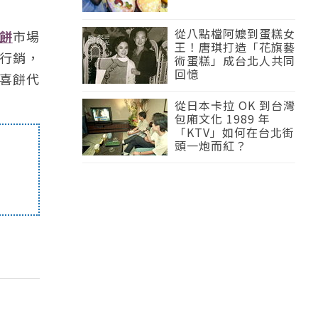
從八點檔阿嬤到蛋糕女
餅
市場
王！唐琪打造「花旗藝
牌行銷，
術蛋糕」成台北人共同
回憶
幻喜餅代
從日本卡拉 OK 到台灣
包廂文化 1989 年
「KTV」如何在台北街
頭一炮而紅？