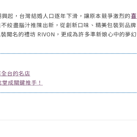
潮興起，台灣結婚人口逐年下滑，讓原本競爭激烈的
喜
者無不絞盡腦汁推陳出新，從創新口味、精美包裝到品
聞名的禮坊 RIVON，更成為許多準新娘心中的夢
靡全台的名店
念堂成關鍵推手！