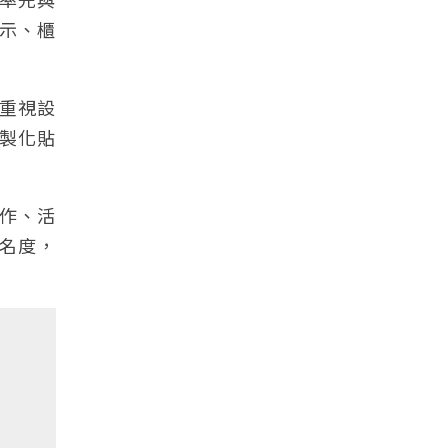
示、櫃
重視設
製化貼
作、活
名度，