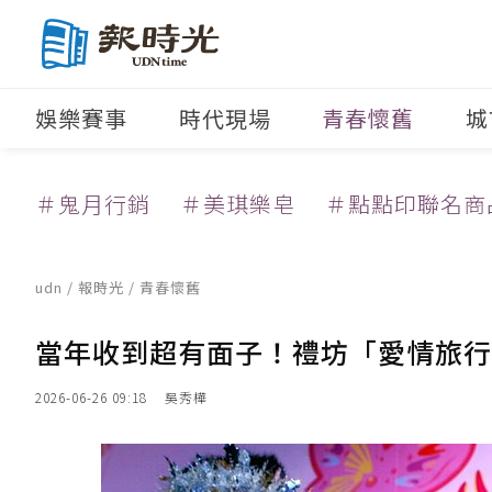
娛樂賽事
時代現場
青春懷舊
城
＃鬼月行銷
＃美琪樂皂
＃點點印聯名商
udn
/
報時光
/
青春懷舊
當年收到超有面子！禮坊「愛情旅行
2026-06-26 09:18
吳秀樺