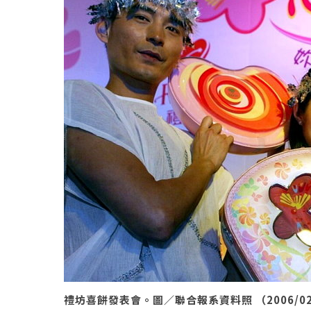
禮坊喜餅發表會。圖／聯合報系資料照 （2006/02