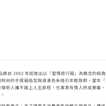
史。品牌自 2002 年起推出以「愛情旅行箱」為概念的經
緻時尚的手提箱造型與浪漫色系吸引年輕族群。當年「
象徵新人攜手踏上人生旅程，也寓意有情人終成眷屬，
一。
般餅乾產品；為了讓更多消費者能接觸品牌商品，禮坊