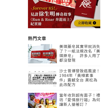
熱門文章
美琪藥皂其實早就消失
了？一紙法規改名「美
琪樂皂」 許多人用了
都沒發現
沙士曾爆發致癌風波！
1984年「黃樟素事
件」震撼全台 黑松為
此改配方
當年收到超有面子！禮
坊「愛情旅行箱」為何
讓新人搶著訂？