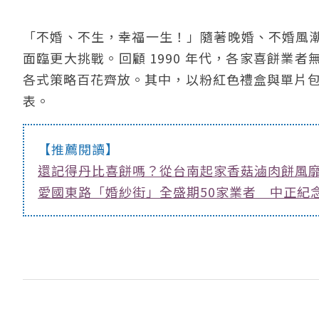
「不婚、不生，幸福一生！」隨著晚婚、不婚風
面臨更大挑戰。回顧 1990 年代，各家喜餅業
各式策略百花齊放。其中，以粉紅色禮盒與單片包裝
表。
【推薦閱讀】
還記得丹比喜餅嗎？從台南起家香菇滷肉餅風
愛國東路「婚紗街」全盛期50家業者 中正紀