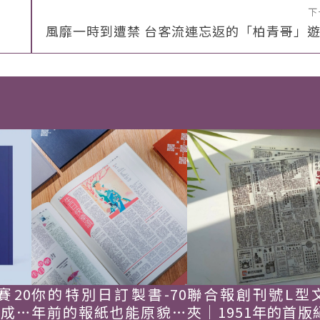
下
風靡一時到遭禁 台客流連忘返的「柏青哥」
賽20
你的特別日訂製書-70
聯合報創刊號L型
韓成功
年前的報紙也能原貌重
夾｜1951年的首版