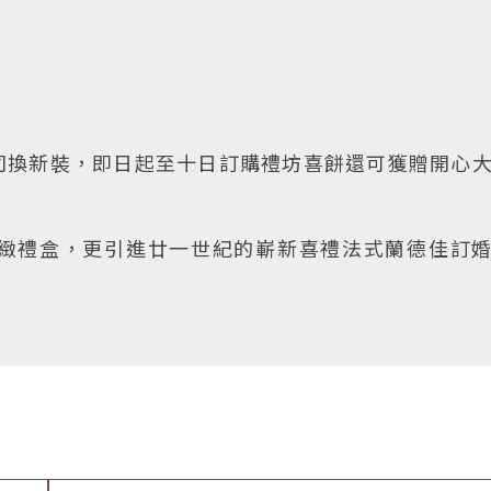
司換新裝，即日起至十日訂購禮坊喜餅還可獲贈開心
緻禮盒，更引進廿一世紀的嶄新喜禮法式蘭德佳訂