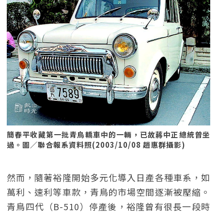
簡春平收藏第一批青鳥轎車中的一輛，已故蔣中正總統曾坐
過。圖／聯合報系資料照(2003/10/08 趙惠群攝影)
然而，隨著裕隆開始多元化導入日產各種車系，如
萬利、速利等車款，青鳥的市場空間逐漸被壓縮。
青鳥四代（B-510）停產後，裕隆曾有很長一段時