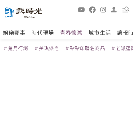
娛樂賽事
時代現場
青春懷舊
城市生活
讀報
＃鬼月行銷
＃美琪樂皂
＃點點印聯名商品
＃老派運