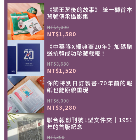
《獅王背後的故事》 統一獅首本
背號傳承攝影集
NT$4,000
NT$1,580
《中華隊X經典賽20年》加碼贈
送抗韓成功珍藏戰報！
NT$3,680
NT$1,520
你的特別日訂製書-70年前的報
紙也能原貌重現
NT$6,000
NT$3,280
聯合報創刊號L型文件夾｜1951
年的首版紀念
NT$350