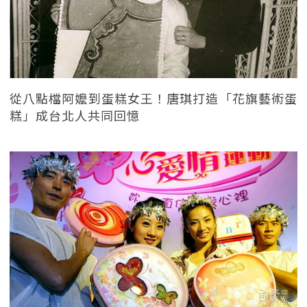
從八點檔阿嬤到蛋糕女王！唐琪打造「花旗藝術蛋
糕」成台北人共同回憶