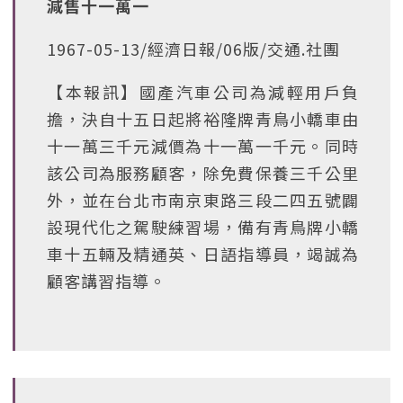
減售十一萬一
1967-05-13/經濟日報/06版/交通.社團
【本報訊】國產汽車公司為減輕用戶負
擔，決自十五日起將裕隆牌青鳥小轎車由
十一萬三千元減價為十一萬一千元。同時
該公司為服務顧客，除免費保養三千公里
外，並在台北市南京東路三段二四五號闢
設現代化之駕駛練習場，備有青鳥牌小轎
車十五輛及精通英、日語指導員，竭誠為
顧客講習指導。