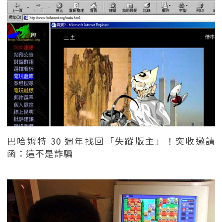
巴哈姆特 30 週年找回「失蹤版主」！突收邀請
函：這不是詐騙