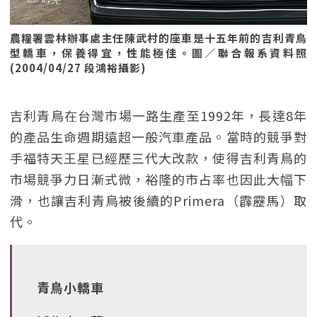
農糧署雲林辦事處主任陳武村的座車是十五年前的吉利青鳥
型轎車，保養得宜，性能極佳。圖／聯合報系資料照
(2004/04/27 段鴻裕攝影)
吉利青鳥在台灣市場一路生產至1992年，長達8年
的產品生命週期遠超一般汽車產品。當時的競爭對
手福特天王星已經歷三代大改款，使得吉利青鳥的
市場競爭力日漸式微，裕隆的市占率也因此大幅下
滑，也讓吉利青鳥被後續的Primera（霹靂馬）取
代。
青鳥小轎車