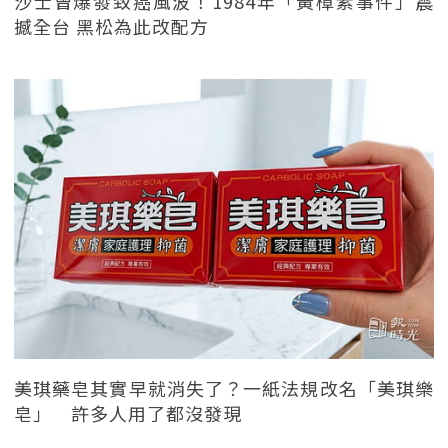
沙士曾爆發致癌風波！1984年「黃樟素事件」震
撼全台 黑松為此改配方
美琪藥皂其實早就消失了？一紙法規改名「美琪樂
皂」 許多人用了都沒發現