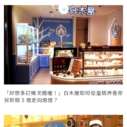
「好想多訂幾次婚喔！」白木屋如何從蛋糕界香奈
兒到賠 5 億走向熄燈？