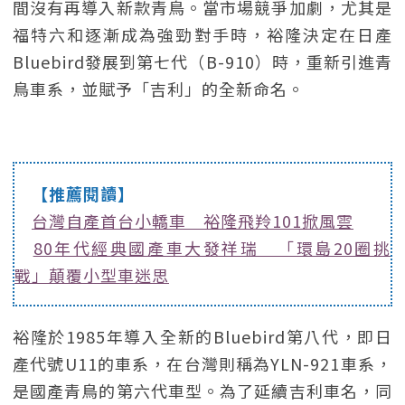
間沒有再導入新款青鳥。當市場競爭加劇，尤其是
福特六和逐漸成為強勁對手時，裕隆決定在日產
Bluebird發展到第七代（B-910）時，重新引進青
鳥車系，並賦予「吉利」的全新命名。
【推薦閱讀】
台灣自產首台小轎車 裕隆飛羚101掀風雲
80年代經典國產車大發祥瑞 「環島20圈挑
戰」顛覆小型車迷思
裕隆於1985年導入全新的Bluebird第八代，即日
產代號U11的車系，在台灣則稱為YLN-921車系，
是國產青鳥的第六代車型。為了延續吉利車名，同