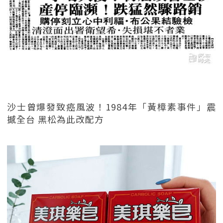
沙士曾爆發致癌風波！1984年「黃樟素事件」震
撼全台 黑松為此改配方