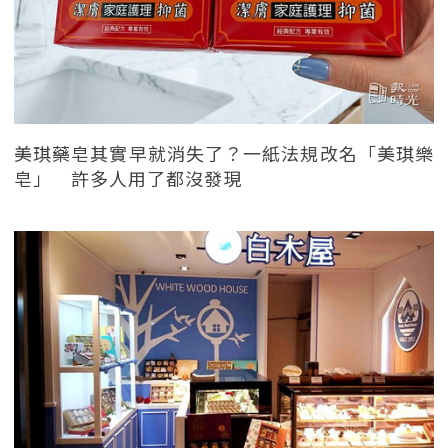
美琪藥皂其實早就消失了？一紙法規改名「美琪樂
皂」 許多人用了都沒發現