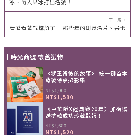
冰、情人果冰打出名號！
下一篇
→
看著看著就尷尬了！ 那些年的創意名片、書卡
時光商號 懷舊選物
《獅王背後的故事》 統一獅首本
背號傳承攝影集
NT$4,000
NT$1,580
《中華隊X經典賽20年》加碼贈
送抗韓成功珍藏戰報！
NT$3,680
NT$1,520