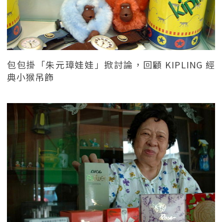
包包掛「朱元璋娃娃」掀討論，回顧 KIPLING 經
典小猴吊飾