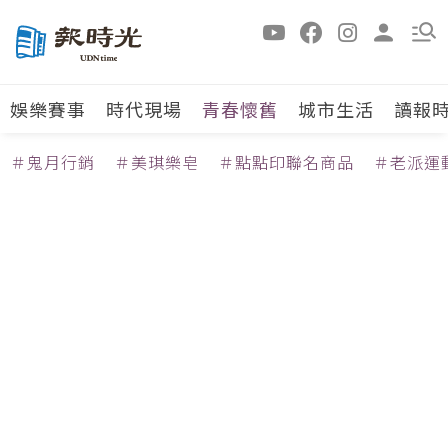
娛樂賽事
時代現場
青春懷舊
城市生活
讀報
＃鬼月行銷
＃美琪樂皂
＃點點印聯名商品
＃老派運