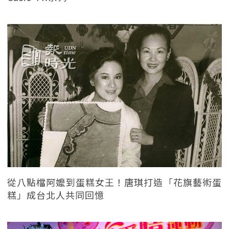
從八點檔阿嬤到蛋糕女王！唐琪打造「花旗藝術蛋
糕」成台北人共同回憶