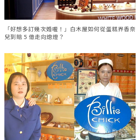
「好想多訂幾次婚喔！」白木屋如何從蛋糕界香奈
兒到賠 5 億走向熄燈？