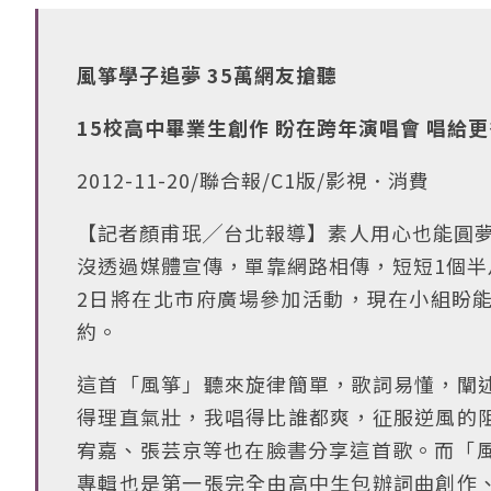
風箏學子追夢 35萬網友搶聽
15校高中畢業生創作 盼在跨年演唱會 唱給
2012-11-20/聯合報/C1版/影視．消費
【記者顏甫珉╱台北報導】素人用心也能圓夢
沒透過媒體宣傳，單靠網路相傳，短短1個半月
2日將在北市府廣場參加活動，現在小組盼
約。
這首「風箏」聽來旋律簡單，歌詞易懂，闡
得理直氣壯，我唱得比誰都爽，征服逆風的
宥嘉、張芸京等也在臉書分享這首歌。而「風
專輯也是第一張完全由高中生包辦詞曲創作、