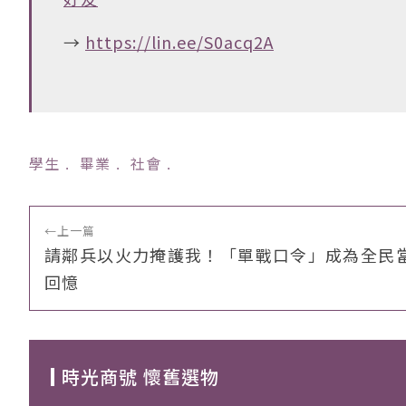
→
https://lin.ee/S0acq2A
學生
﹒
畢業
﹒
社會
﹒
←
上一篇
請鄰兵以火力掩護我！「單戰口令」成為全民
回憶
時光商號 懷舊選物