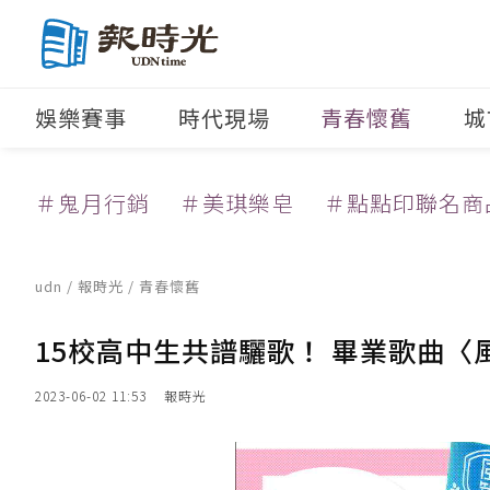
娛樂賽事
時代現場
青春懷舊
城
＃鬼月行銷
＃美琪樂皂
＃點點印聯名商
udn
/
報時光
/
青春懷舊
15校高中生共譜驪歌！ 畢業歌曲
2023-06-02 11:53
報時光