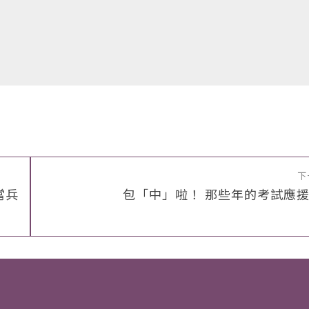
下
當兵
包「中」啦！ 那些年的考試應