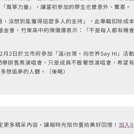
股「風箏力量」，讓當初參加的學生也覺意外、驚喜。
憶，沒想到能獲得這麼多人的支持」，此專輯扣除成
教基金會，竹東高中的陳儀儒表示：「不是每人都有機
月2日於北市府參加「溫i台灣‧向世界Say Hi」活
們舉辦售票演唱會，只是成員不敢奢想演唱會，希望
更多想追夢的人聽。（後略）
鎖定更多精采內容，讓報時光陪你重拾美好回憶！
加入li