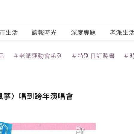
市生活
讀報時光
深度專題
老派生
品
＃老派運動會系列
＃特別日訂製書
＃
〈風箏〉唱到跨年演唱會