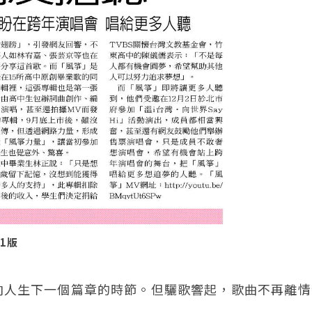
C1版
向人生下一個篇章的時節。但驪歌響起，歌曲不再離情