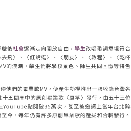
解嚴後
社會
逐漸走向開放自由，
學生
改唱歌詞意境符合
心去飛〉、〈紅蜻蜓〉、〈朋友〉、〈啟程〉、〈乾杯
作MV的浪潮，學生們將學校景色、師生共同回憶等特
傳他們的畢業歌MV，便產生動機推出一張收錄台灣各
南北十五間高中的原創畢業歌〈風箏〉發行，由五十三
ouTube點閱破35萬次，甚至被邀請上當年台北
續至今，每年仍有許多原創畢業歌的選拔和合輯發行。