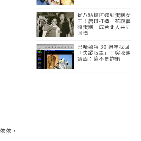
從八點檔阿嬤到蛋糕女
王！唐琪打造「花旗藝
術蛋糕」成台北人共同
回憶
巴哈姆特 30 週年找回
「失蹤版主」！突收邀
請函：這不是詐騙
依依，