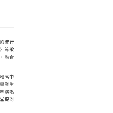
的流行
〉等歌
色，融合
地高中
位畢業生
跨年演唱
當提到