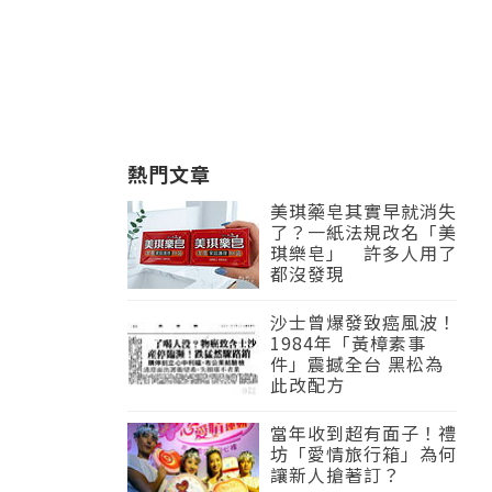
熱門文章
美琪藥皂其實早就消失
了？一紙法規改名「美
琪樂皂」 許多人用了
都沒發現
沙士曾爆發致癌風波！
1984年「黃樟素事
件」震撼全台 黑松為
此改配方
當年收到超有面子！禮
坊「愛情旅行箱」為何
讓新人搶著訂？