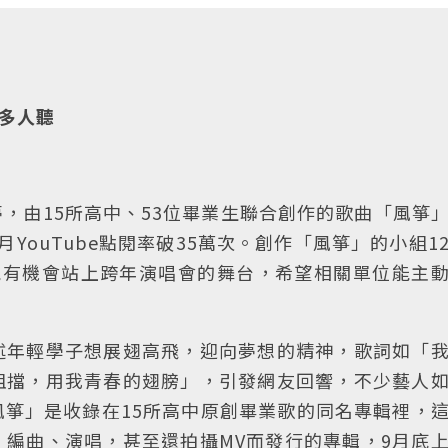
更多人聽
，由15所高中、53位畢業生聯合創作的歌曲「風箏
YouTube點閱率破35萬次。創作「風箏」的小組1
能有機會站上跨年演唱會的舞台，希望相關單位能主
述年輕學子想展翅高飛，迎向夢想的精神，歌詞如「
阻擋，用我青春的翅膀」，引發網友回響，不少藝人
箏」是收錄在15所高中原創畢業歌的同名專輯裡，
編曲、演唱，甚至還拍攝MV而發行的專輯，9月底