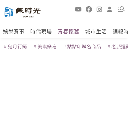
娛樂賽事
時代現場
青春懷舊
城市生活
讀報
＃鬼月行銷
＃美琪樂皂
＃點點印聯名商品
＃老派運