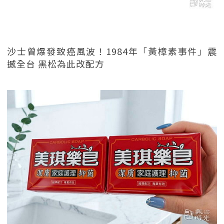
沙士曾爆發致癌風波！1984年「黃樟素事件」震
撼全台 黑松為此改配方