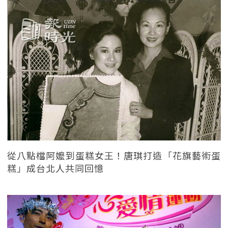
從八點檔阿嬤到蛋糕女王！唐琪打造「花旗藝術蛋
糕」成台北人共同回憶