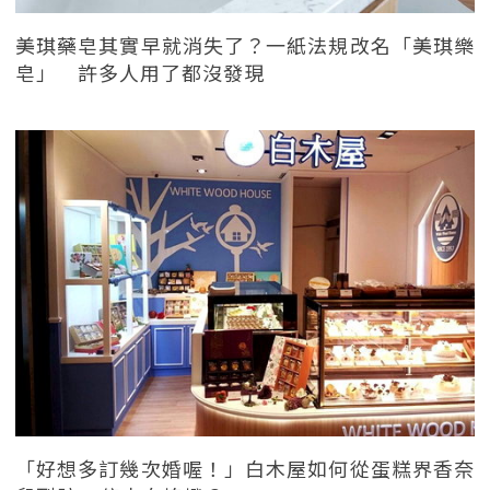
美琪藥皂其實早就消失了？一紙法規改名「美琪樂
皂」 許多人用了都沒發現
「好想多訂幾次婚喔！」白木屋如何從蛋糕界香奈