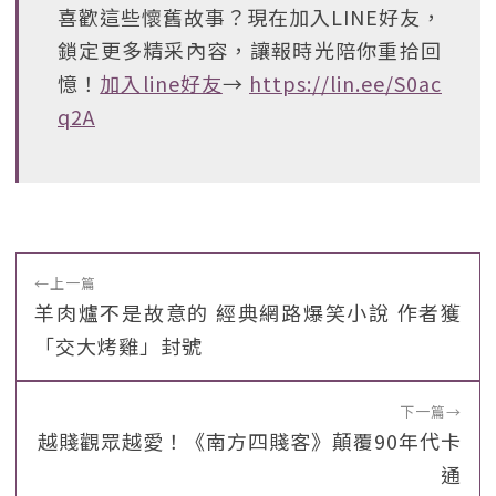
喜歡這些懷舊故事？現在加入LINE好友，
鎖定更多精采內容，讓報時光陪你重拾回
憶！
加入line好友
→
https://lin.ee/S0ac
q2A
←
上一篇
羊肉爐不是故意的 經典網路爆笑小說 作者獲
「交大烤雞」封號
下一篇
→
越賤觀眾越愛！《南方四賤客》顛覆90年代卡
通