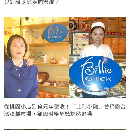
兒到賠 5 億走向熄燈？
從桃園小店到億元年營收！「比利小雞」曾稱霸台
灣蛋糕市場，卻因財務危機黯然退場