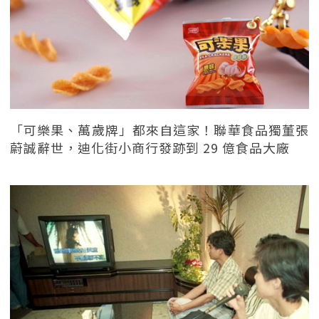
「可樂果、萬歲牌」都來自這家！聯華食品獨董張
蔚誠辭世，迪化街小商行發跡到 29 億食品大廠