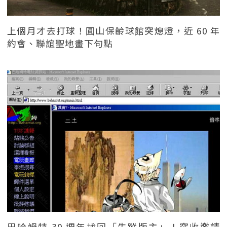
上個月才去打球！圓山保齡球館突熄燈，近 60 年
約會、聯誼聖地畫下句點
巴哈姆特 30 週年找回「失蹤版主」！突收邀請