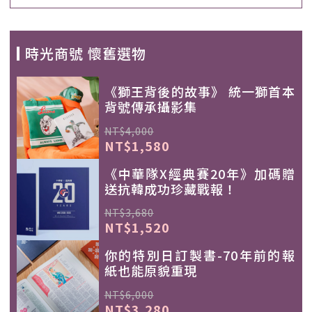
時光商號 懷舊選物
《獅王背後的故事》 統一獅首本
背號傳承攝影集
NT$4,000
NT$1,580
《中華隊X經典賽20年》加碼贈
送抗韓成功珍藏戰報！
NT$3,680
NT$1,520
你的特別日訂製書-70年前的報
紙也能原貌重現
NT$6,000
NT$3,280