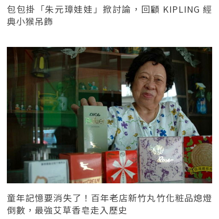
包包掛「朱元璋娃娃」掀討論，回顧 KIPLING 經
典小猴吊飾
童年記憶要消失了！百年老店新竹丸竹化粧品熄燈
倒數，最強艾草香皂走入歷史