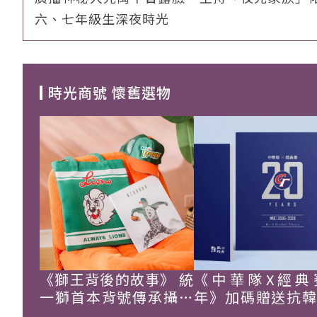
六、七年級生深夜時光
時光商號 懷舊選物
《獅王背後的故事》 統
《中華隊X經典
一獅首本背號傳承攝影
年》加碼贈送抗
集
珍藏戰報！