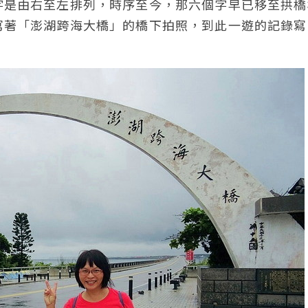
字是由右至左排列，時序至今，那六個字早已移至拱橋
寫著「澎湖跨海大橋」的橋下拍照，到此一遊的記錄寫