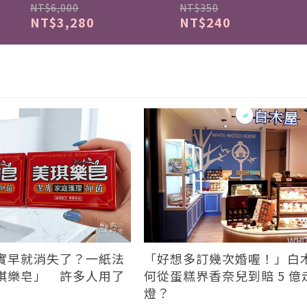
NT$6,000
NT$350
NT$3,280
NT$240
實早就消失了？一紙法
「好想多訂幾次婚喔！」白
琪樂皂」 許多人用了
何從蛋糕界香奈兒到賠 5 億
燈？