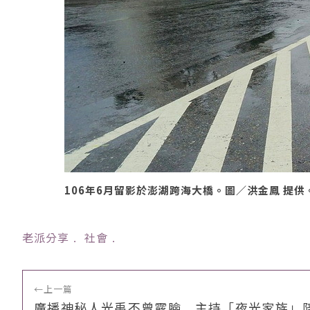
106年6月留影於澎湖跨海大橋。圖／洪金鳳 提供
老派分享
﹒
社會
﹒
←
上一篇
廣播神秘人光禹不曾露臉 主持「夜光家族」