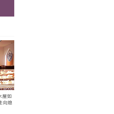
木屋如
走向熄