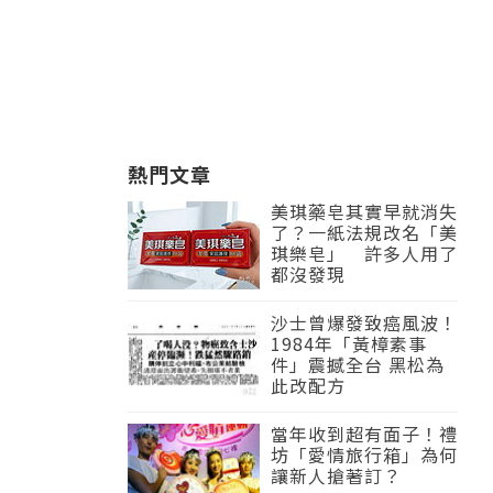
熱門文章
美琪藥皂其實早就消失
了？一紙法規改名「美
琪樂皂」 許多人用了
都沒發現
沙士曾爆發致癌風波！
1984年「黃樟素事
件」震撼全台 黑松為
此改配方
當年收到超有面子！禮
坊「愛情旅行箱」為何
讓新人搶著訂？