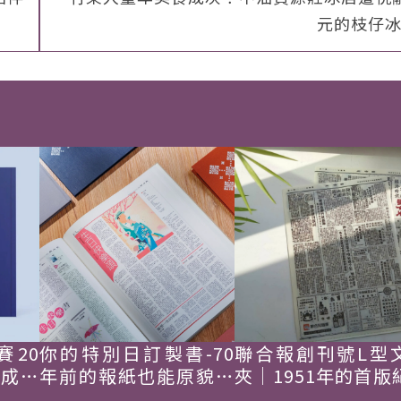
元的枝仔
賽20
你的特別日訂製書-70
聯合報創刊號L型
韓成功
年前的報紙也能原貌重
夾｜1951年的首版
現