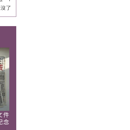
冰沒了
文件
紀念