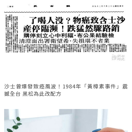
沙士曾爆發致癌風波！1984年「黃樟素事件」震
撼全台 黑松為此改配方