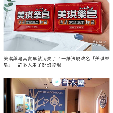
美琪藥皂其實早就消失了？一紙法規改名「美琪樂
皂」 許多人用了都沒發現