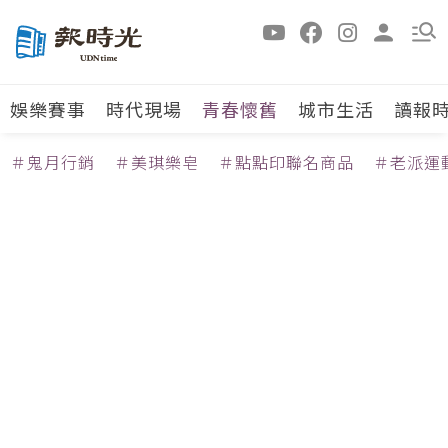
娛樂賽事
時代現場
青春懷舊
城市生活
讀報
＃鬼月行銷
＃美琪樂皂
＃點點印聯名商品
＃老派運