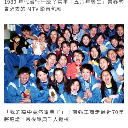
1980 年代流行什麼？當年「五六年級生」青春約
會必去的 MTV 影音包廂
「我的高中竟然畢業了」！南強工商走過近70年
將熄燈，最後畢典千人返校