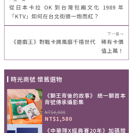
從日本卡拉 OK 到台灣包廂文化 1989 年
「KTV」如何在台北街頭一炮而紅？
下一篇
→
《遊戲王》對戰卡牌風靡千禧世代 稀有卡價
值上萬！
時光商號 懷舊選物
《獅王背後的故事》 統一獅首本
背號傳承攝影集
NT$4,000
NT$1,580
《中華隊X經典賽20年》加碼贈