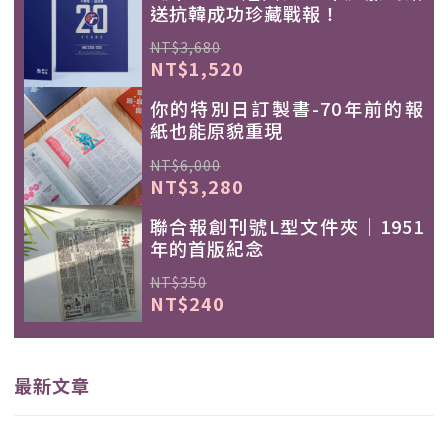
送抗韓成功珍藏戰報！
NT$3,680
NT$1,520
你的特別日訂製書-70年前的報
紙也能原貌重現
NT$6,000
NT$3,280
聯合報創刊號L型文件夾｜1951
年的首版紀念
NT$350
NT$240
最新文章