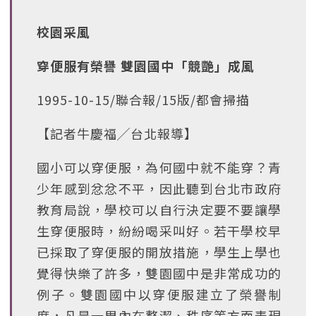
校園采風
穿便服有榮譽 雙園國中「競艷」成風
1995-10-15/聯合報/15版/都會掃描
【記者牛慶福╱台北報導】
國小可以穿便服，為何國中就不能穿？青
少年感到忿忿不平，因此聽到台北市政府
教育局說，學校可以自行決定要不要讓學
生穿便服時，紛紛喝采叫好。若干學校早
已採取了穿便服的開放措施，學生上學也
覺得快樂了許多，雙園國中是非常成功的
例子。雙園國中以穿便服建立了榮譽制
度，凡是一周內在整潔、秩序等方面表現