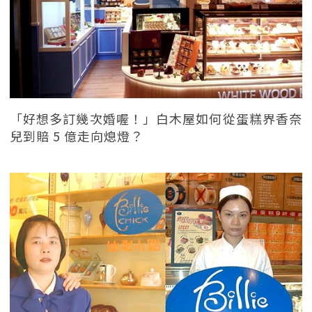
「好想多訂幾次婚喔！」白木屋如何從蛋糕界香奈
兒到賠 5 億走向熄燈？