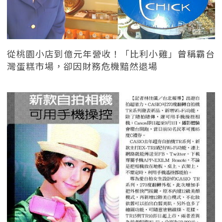
從桃園小店到億元年營收！「比利小雞」曾稱霸台
灣蛋糕市場，卻因財務危機黯然退場