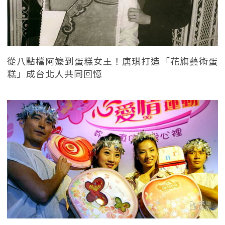
從八點檔阿嬤到蛋糕女王！唐琪打造「花旗藝術蛋
糕」成台北人共同回憶