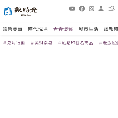
娛樂賽事
時代現場
青春懷舊
城市生活
讀報
＃鬼月行銷
＃美琪樂皂
＃點點印聯名商品
＃老派運