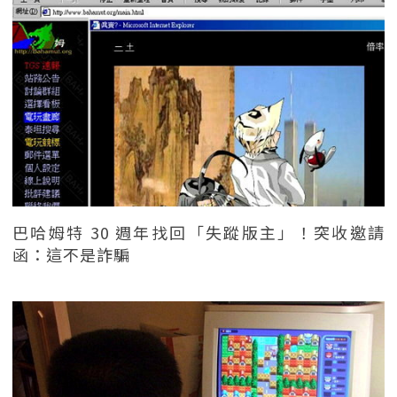
巴哈姆特 30 週年找回「失蹤版主」！突收邀請
函：這不是詐騙