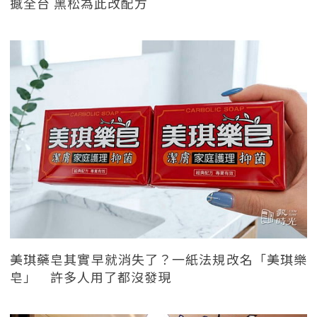
撼全台 黑松為此改配方
美琪藥皂其實早就消失了？一紙法規改名「美琪樂
皂」 許多人用了都沒發現