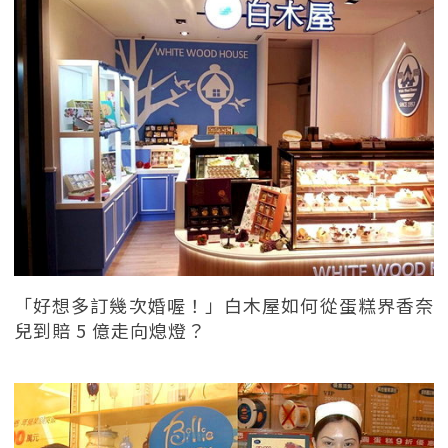
「好想多訂幾次婚喔！」白木屋如何從蛋糕界香奈
兒到賠 5 億走向熄燈？