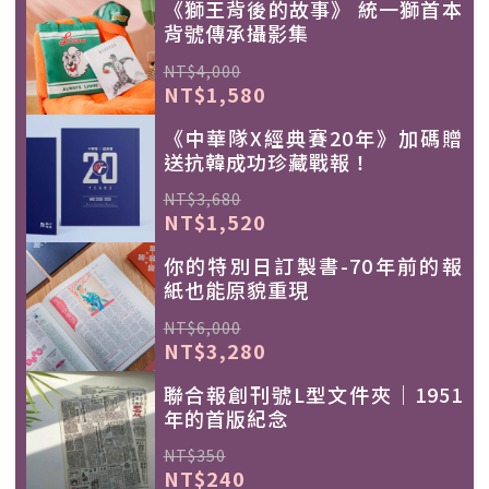
《獅王背後的故事》 統一獅首本
背號傳承攝影集
NT$4,000
NT$1,580
《中華隊X經典賽20年》加碼贈
送抗韓成功珍藏戰報！
NT$3,680
NT$1,520
你的特別日訂製書-70年前的報
紙也能原貌重現
NT$6,000
NT$3,280
聯合報創刊號L型文件夾｜1951
年的首版紀念
NT$350
NT$240