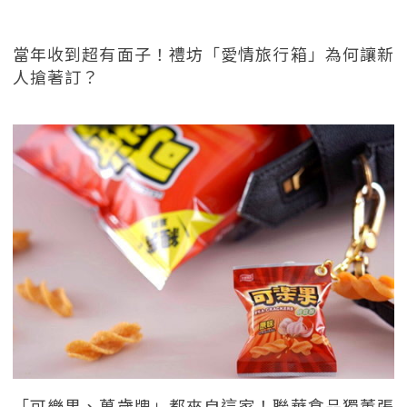
當年收到超有面子！禮坊「愛情旅行箱」為何讓新
人搶著訂？
「可樂果、萬歲牌」都來自這家！聯華食品獨董張