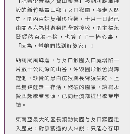
【記者李青霖╱寶山報導】被納莉颱風摧
毀的新竹縣寶山鄉ㄅㄆㄇ猴園，將走入歷
史，園內百餘隻稀珍猴類，十月一日起已
由關西六福村遊樂區全數接收，園主楊永
賢縱然百般不捨，也算了了一樁心事，
「因為，幫牠們找到好婆家」！
納莉颱風肆虐，ㄅㄆㄇ猴園入口處塌陷一
片數十公尺深的山谷，沖毀圓形猴舍與錦
鯉池，珍貴的黑白疣猴與長臂猿失蹤、上
萬隻錦鯉無一存活，殘破的園景，讓楊永
賢興起歇業念頭，已向經濟部提出歇業申
請。
東南亞最大的靈長類動物園ㄅㄆㄇ猴園走
入歷史，對參觀過的人來說，只能心存印