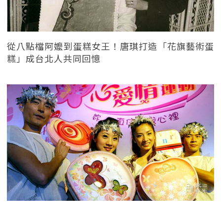
從八點檔阿嬤到蛋糕女王！唐琪打造「花旗藝術蛋
糕」成台北人共同回憶