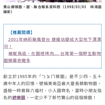
寶山鄉猴園。圖＼聯合報系資料照（1998/03/03 林鴻圖
攝影）
【推薦閱讀】
2001年納莉颱風登台 捷運站變成大型地下漂漂
河！
被鴕鳥追、在園裡烤肉.... 台灣第一個野生動物
園開幕奇聞多
創立於1985年的「ㄅㄆㄇ猴園」是不少四、五十
歲中年人的回憶，號稱東南亞最大靈長類動物園，
盛極一時曾與六福村、小人國齊名，當時小朋友指
名的
遊樂園
，一定少不了新竹寶山的這個猴園！