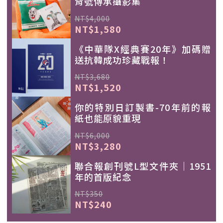
背號傳承攝影集
NT$4,000
NT$1,580
《中華隊X經典賽20年》加碼贈
送抗韓成功珍藏戰報！
NT$3,680
NT$1,520
你的特別日訂製書-70年前的報
紙也能原貌重現
NT$6,000
NT$3,280
聯合報創刊號L型文件夾｜1951
年的首版紀念
NT$350
NT$240