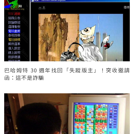
巴哈姆特 30 週年找回「失蹤版主」！突收邀請
函：這不是詐騙