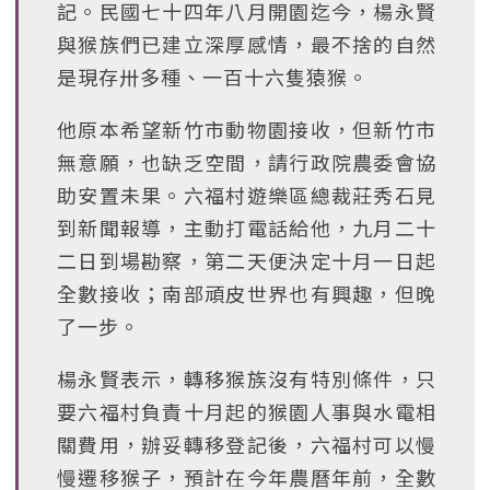
記。民國七十四年八月開園迄今，楊永賢
與猴族們已建立深厚感情，最不捨的自然
是現存卅多種、一百十六隻猿猴。
他原本希望新竹市動物園接收，但新竹市
無意願，也缺乏空間，請行政院農委會協
助安置未果。六福村遊樂區總裁莊秀石見
到新聞報導，主動打電話給他，九月二十
二日到場勘察，第二天便決定十月一日起
全數接收；南部頑皮世界也有興趣，但晚
了一步。
楊永賢表示，轉移猴族沒有特別條件，只
要六福村負責十月起的猴園人事與水電相
關費用，辦妥轉移登記後，六福村可以慢
慢遷移猴子，預計在今年農曆年前，全數