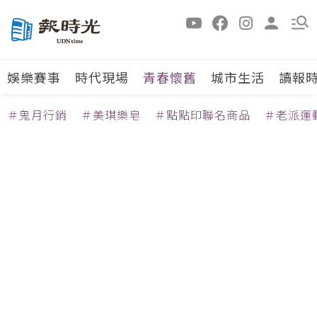
娛樂賽事
時代現場
青春懷舊
城市生活
讀報
＃鬼月行銷
＃美琪樂皂
＃點點印聯名商品
＃老派運