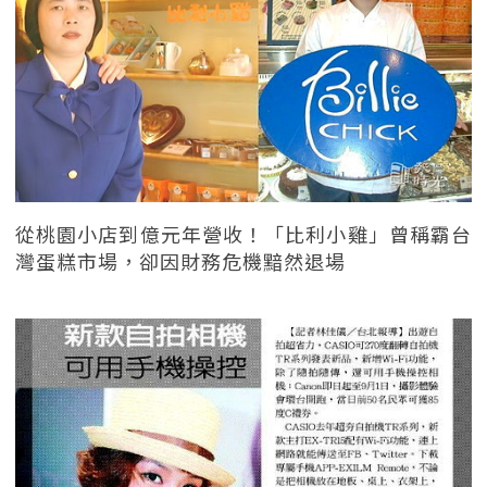
從桃園小店到億元年營收！「比利小雞」曾稱霸台
灣蛋糕市場，卻因財務危機黯然退場