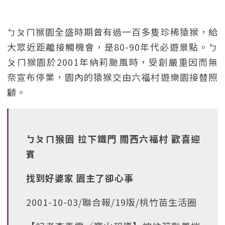
ㄅㄆㄇ猴園全盛時期曾有過一百多隻珍稀猿猴，給
大眾近距離接觸機會，是80-90年代必遊景點。ㄅ
ㄆㄇ猴園於2001年納莉颱風時，受創嚴重因而無
奈宣布停業，園內的猿猴交由六福村遊樂園接替照
顧。
ㄅㄆㄇ猴園 拉下鐵門 關西六福村 歡喜迎
賓
找到好婆家 園主了卻心事
2001-10-03/聯合報/19版/桃竹苗生活圈