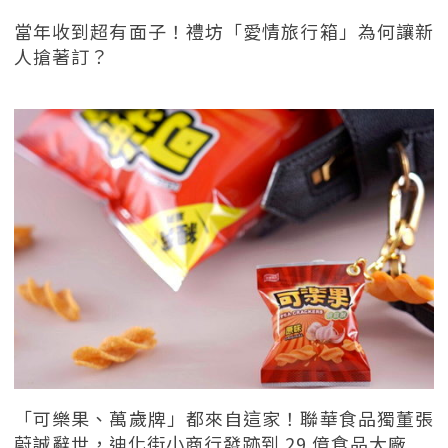
當年收到超有面子！禮坊「愛情旅行箱」為何讓新
人搶著訂？
「可樂果、萬歲牌」都來自這家！聯華食品獨董張
蔚誠辭世，迪化街小商行發跡到 29 億食品大廠