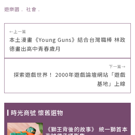
遊樂園
﹒
社會
﹒
←
上一篇
本土漫畫《Young Guns》結合台灣職棒 林政
德畫出高中青春歲月
下一篇
→
探索遊戲世界！ 2000年遊戲論壇網站「遊戲
基地」上線
時光商號 懷舊選物
《獅王背後的故事》 統一獅首本