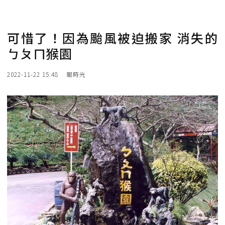
可惜了！因為颱風被迫搬家 消失的
ㄅㄆㄇ猴園
2022-11-22 15:48
報時光