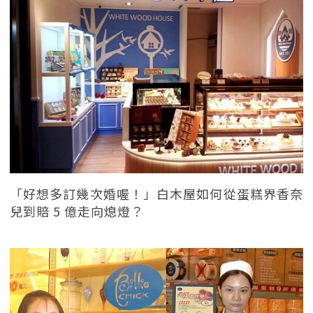
「好想多訂幾次婚喔！」白木屋如何從蛋糕界香奈
兒到賠 5 億走向熄燈？