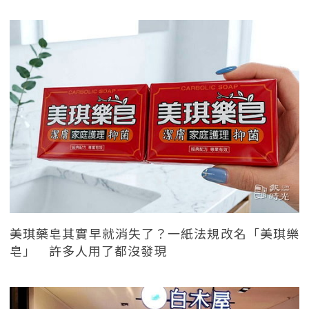
美琪藥皂其實早就消失了？一紙法規改名「美琪樂
皂」 許多人用了都沒發現