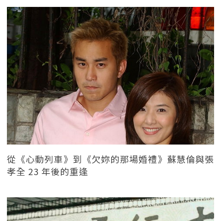
從《心動列車》到《欠妳的那場婚禮》蘇慧倫與張
孝全 23 年後的重逢