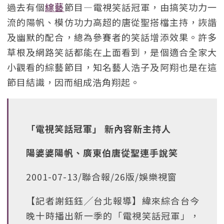
過去有個
綜藝
節目—電視笑話冠軍，由搞笑功力一
流的陽帆、模仿功力高超的唐從聖搭檔主持，詼諧
及幽默的配合，總為參賽者的笑話增添效果。許多
草根及網路笑話都能在上面看到，是個適合全家大
小觀看的綜藝節目，知名藝人浩子及阿翔也是在這
節目結識，因而組成浩角翔起。
「電視笑話冠軍」 新內容新主持人
陽婆婆陽帆、廣東伯唐從聖連手說笑
2001-07-13/聯合報/26版/娛樂視窗
【記者謝鈺鈺╱台北報導】緯來綜合台今
晚十時播出新一季的「電視笑話冠軍」，