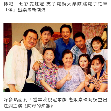
轉吧！七彩霓虹燈 夾子電動大樂隊跳電子花車
「俗」出樂壇新潮流
好多熟面孔！當年收視冠軍戲 老娘素珠阿姨重出
江湖主演《阿母的嫁妝》