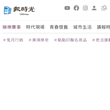
娛樂賽事
時代現場
青春懷舊
城市生活
讀報
＃鬼月行銷
＃美琪樂皂
＃點點印聯名商品
＃老派運