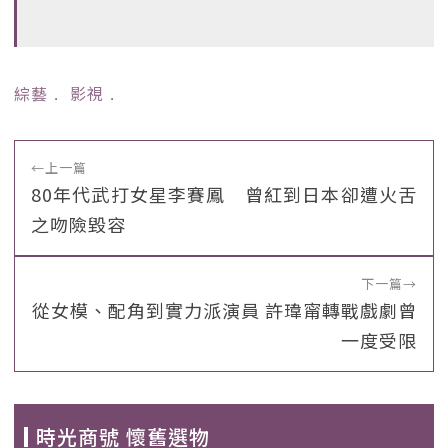
綜藝
﹒
影視
﹒
←
上一篇
80年代武打女星李賽鳳 曾紅到日本卻遭火舌
之吻險毀容
下一篇
→
從女模、配角到實力派演員 許瑋甯轉戰戲劇曾
一度受限
時光商號 懷舊選物