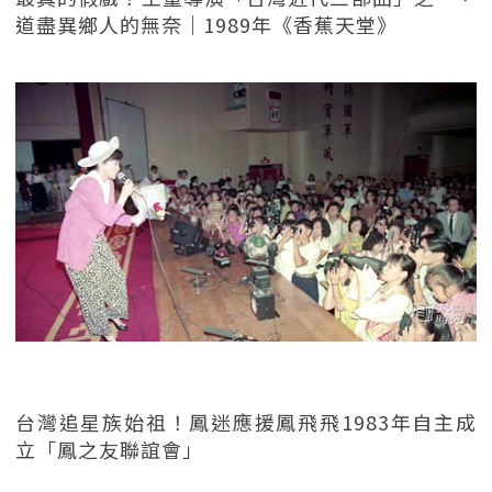
道盡異鄉人的無奈｜1989年《香蕉天堂》
台灣追星族始祖！鳳迷應援鳳飛飛1983年自主成
立「鳳之友聯誼會」