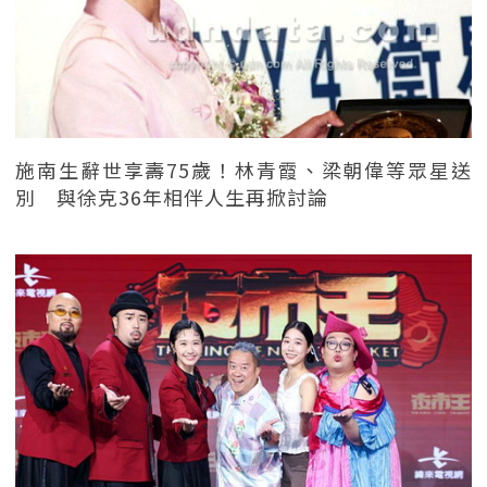
施南生辭世享壽75歲！林青霞、梁朝偉等眾星送
別 與徐克36年相伴人生再掀討論