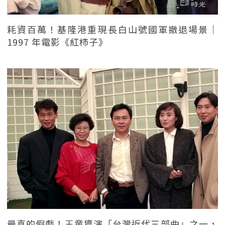
耗資百萬！基隆港重現長白山號國軍撤退場景｜
1997 年電影《紅柿子》
最真的假戲！王童導演「台灣近代三部曲」之一，