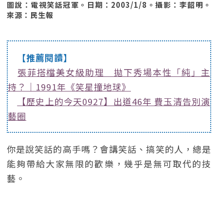
圖說：電視笑話冠軍。日期：2003/1/8。攝影：李韶明。
來源：民生報
【推薦閱讀】
張菲搭檔美女級助理 拋下秀場本性「純」主
持？｜1991年《笑星撞地球》
【歷史上的今天0927】出道46年 費玉清告別演
藝圈
你是說笑話的高手嗎？會講笑話、搞笑的人，總是
能夠帶給大家無限的歡樂，幾乎是無可取代的技
藝。