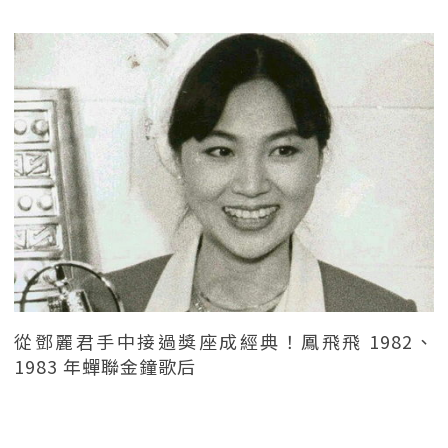
從鄧麗君手中接過獎座成經典！鳳飛飛 1982、
1983 年蟬聯金鐘歌后