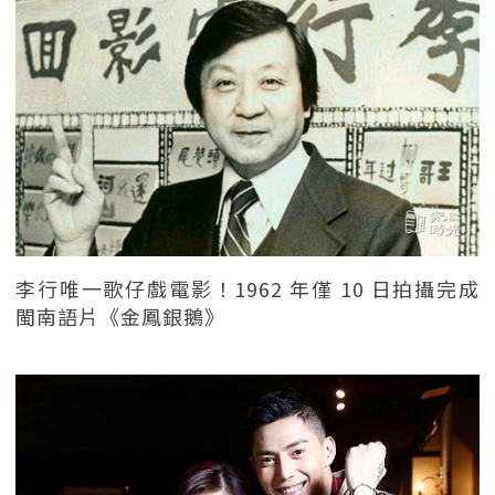
李行唯一歌仔戲電影！1962 年僅 10 日拍攝完成
閩南語片《金鳳銀鵝》