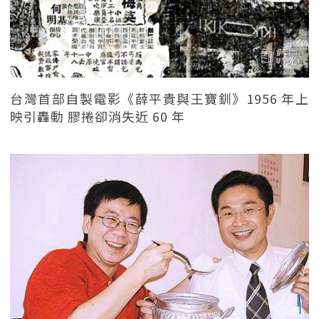
台灣首部自製電影《薛平貴與王寶釧》1956 年上
映引轟動 膠捲卻消失近 60 年