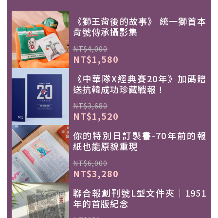
《獅王背後的故事》 統一獅首本
背號傳承攝影集
NT$4,000
NT$1,580
《中華隊X經典賽20年》加碼贈
送抗韓成功珍藏戰報！
NT$3,680
NT$1,520
你的特別日訂製書-70年前的報
紙也能原貌重現
NT$6,000
NT$3,280
聯合報創刊號L型文件夾｜1951
年的首版紀念