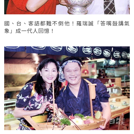
國、台、客語都難不倒他！羅瑞誠「答嘴鼓講氣
象」成一代人回憶！