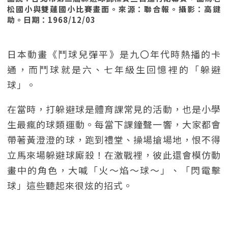
松國小與雙蓮國小比賽畫面。來源：聯合報。攝影：高鍵
助。日期：1968/12/03
日本動畫《鬥球兒彈平》是九〇年代時熱播的卡
通，而鬥球就是六、七年級生回憶裡的「躲避
球」。
在當時，打躲避球是體育課常見的活動，也是小學
生最瘋的球類運動。每當下課鐘聲一響，大家都會
帶著黃澄澄的球，跑到禮堂、操場搶場地，恨不得
立馬來場躲避球廝殺！在激戰裡，彼此還會模仿動
畫中的角色，大喊「火～焰～球～」、「閃電擊
球」這些聽起來很炫的招式。