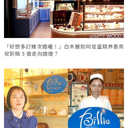
「好想多訂幾次婚喔！」白木屋如何從蛋糕界香奈
兒到賠 5 億走向熄燈？