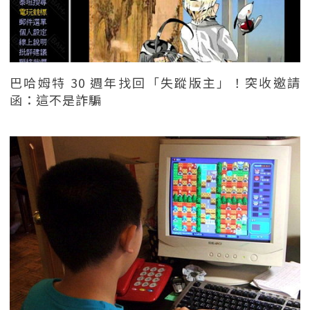
巴哈姆特 30 週年找回「失蹤版主」！突收邀請
函：這不是詐騙