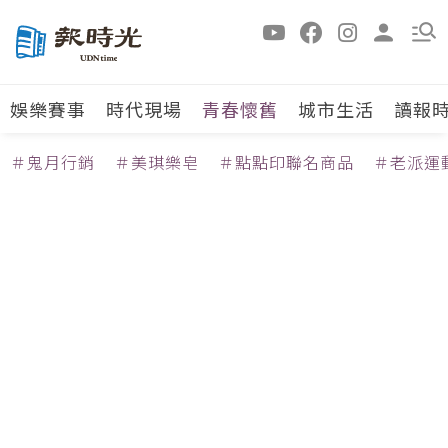
娛樂賽事
時代現場
青春懷舊
城市生活
讀報
＃鬼月行銷
＃美琪樂皂
＃點點印聯名商品
＃老派運