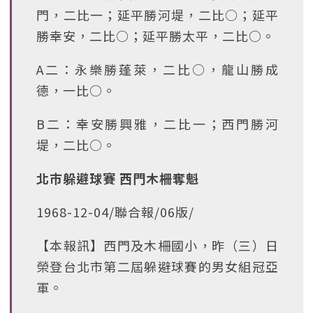
門，二比一；延平勝河堤，二比○；延平
勝幸安，二比○；延平勝太平，二比○。
A二：永樂勝蓬萊，二比○，龍山勝成
德，一比○。
B二：幸安勝興雅，二比一；西門勝河
堤，二比○。
北市躲避球賽 西門木柵奪魁
1968-12-04/聯合報/06版/
【本報訊】西門及木柵國小，昨（三）日
榮登台北市第二屆躲避球賽的男女組冠亞
軍。