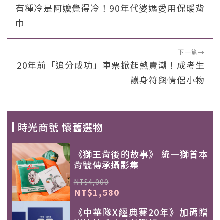
有種冷是阿嬤覺得冷！90年代婆媽愛用保暖背
巾
下一篇
→
20年前「追分成功」車票掀起熱賣潮！成考生
護身符與情侶小物
時光商號 懷舊選物
《獅王背後的故事》 統一獅首本
背號傳承攝影集
NT$4,000
NT$1,580
《中華隊X經典賽20年》加碼贈