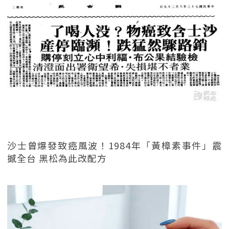
沙士曾爆發致癌風波！1984年「黃樟素事件」震
撼全台 黑松為此改配方