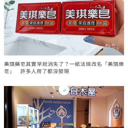
美琪藥皂其實早就消失了？一紙法規改名「美琪樂
皂」 許多人用了都沒發現