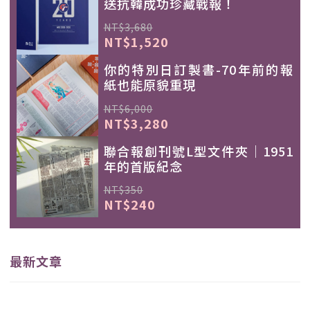
送抗韓成功珍藏戰報！
NT$3,680
NT$1,520
你的特別日訂製書-70年前的報
紙也能原貌重現
NT$6,000
NT$3,280
聯合報創刊號L型文件夾｜1951
年的首版紀念
NT$350
NT$240
最新文章