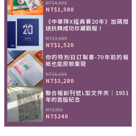
NT$4,000
NT$1,580
《中華隊X經典賽20年》加碼贈
送抗韓成功珍藏戰報！
NT$3,680
NT$1,520
你的特別日訂製書-70年前的報
紙也能原貌重現
NT$6,000
NT$3,280
聯合報創刊號L型文件夾｜1951
年的首版紀念
NT$350
NT$240