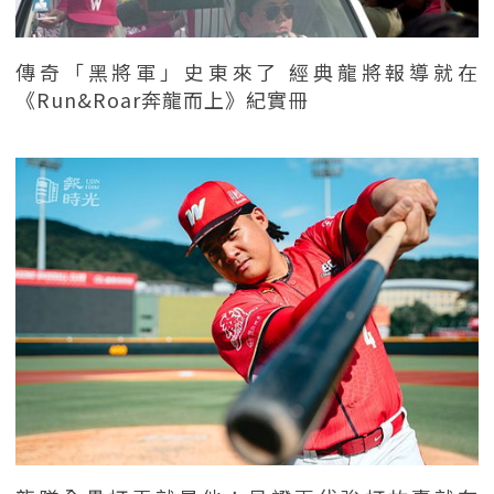
傳奇「黑將軍」史東來了 經典龍將報導就在
《Run&Roar奔龍而上》紀實冊