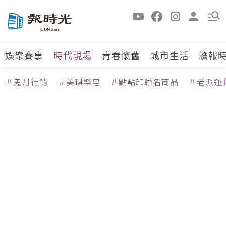
娛樂賽事
時代現場
青春懷舊
城市生活
讀報
＃鬼月行銷
＃美琪樂皂
＃點點印聯名商品
＃老派運