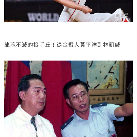
龍魂不滅的投手丘！從金臂人黃平洋到林凱威