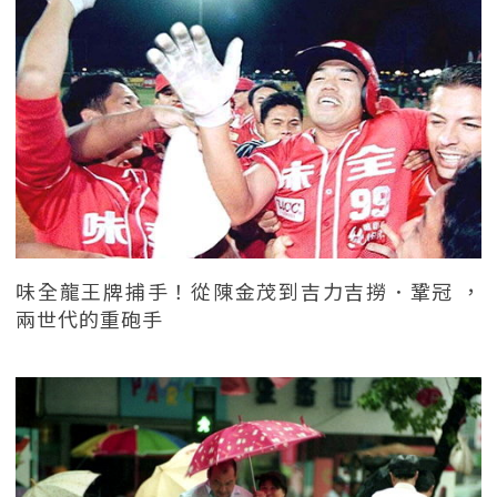
味全龍王牌捕手！從陳金茂到吉力吉撈．鞏冠 ，
兩世代的重砲手