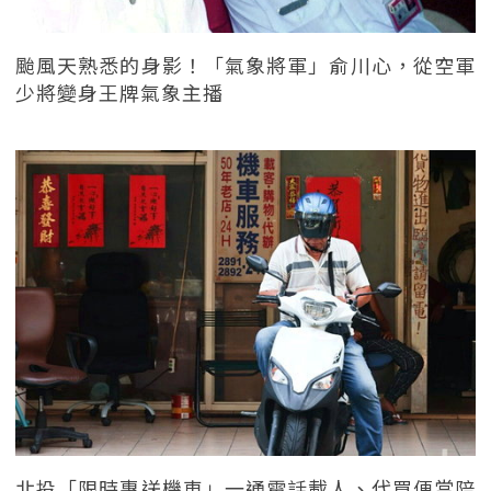
颱風天熟悉的身影！「氣象將軍」俞川心，從空軍
少將變身王牌氣象主播
北投「限時專送機車」一通電話載人、代買便當陪