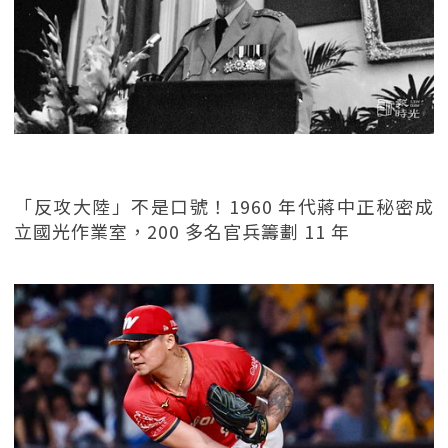
「反攻大陸」不是口號！1960 年代蔣中正秘密成
立國光作業室，200 多名官兵籌劃 11 年