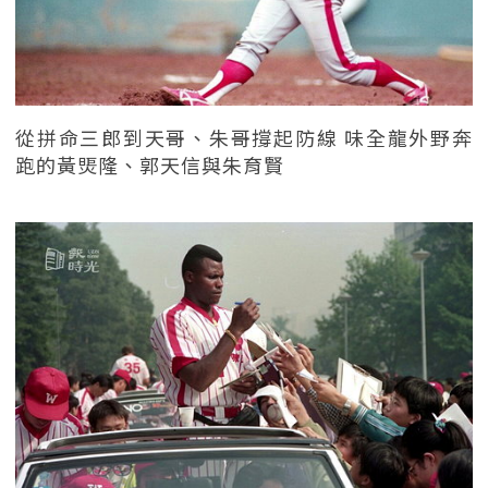
從拼命三郎到天哥、朱哥撐起防線 味全龍外野奔
跑的黃煚隆、郭天信與朱育賢