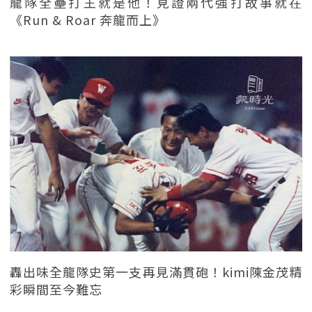
龍隊全壘打王就是他！見證兩代強打故事就在
《Run & Roar 奔龍而上》
轟出味全龍隊史第一支再見滿貫砲！kimi陳金茂精
彩瞬間至今難忘