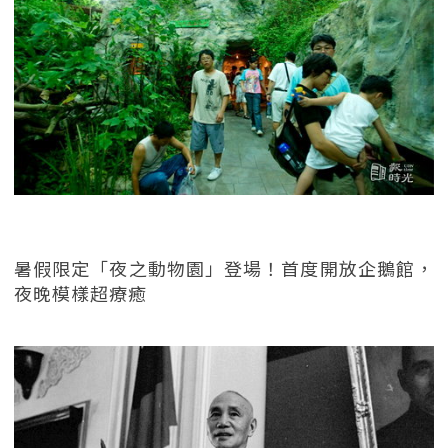
暑假限定「夜之動物園」登場！首度開放企鵝館，
夜晚模樣超療癒