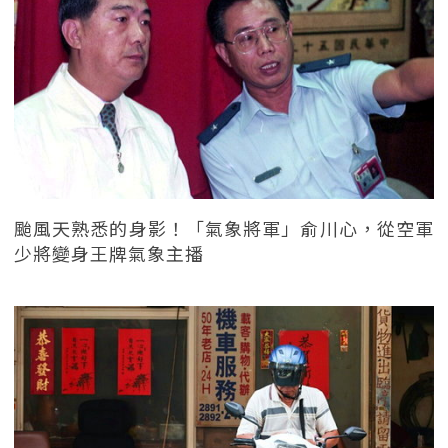
颱風天熟悉的身影！「氣象將軍」俞川心，從空軍
少將變身王牌氣象主播