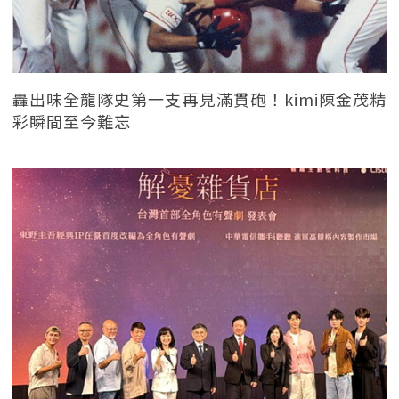
轟出味全龍隊史第一支再見滿貫砲！kimi陳金茂精
彩瞬間至今難忘