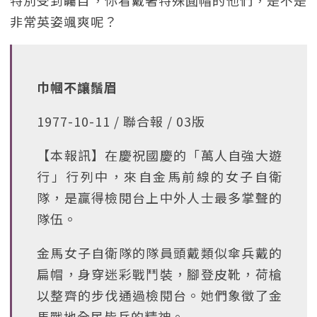
特別受到矚目，你看戴著特殊圓帽的他們，是不是
非常英姿颯爽呢？
巾幗不讓鬚眉
1977-10-11 / 聯合報 / 03版
【本報訊】在慶祝國慶的「萬人自強大遊
行」行列中，來自金馬前線的女子自衛
隊，是贏得檢閱台上中外人士最多掌聲的
隊伍。
金馬女子自衛隊的隊員頭戴類似傘兵戴的
扁帽，身穿迷彩戰鬥裝，腳登皮靴，荷槍
以整齊的步伐通過檢閱台。她們象徵了金
馬戰地全民皆兵的精神。