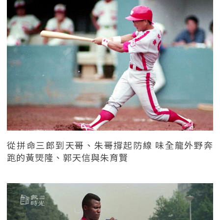
從拼命三郎到天哥、朱哥撐起防線 味全龍外野奔
跑的黃煚隆、郭天信與朱育賢