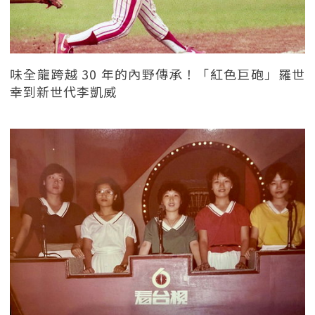
味全龍跨越 30 年的內野傳承！「紅色巨砲」羅世
幸到新世代李凱威