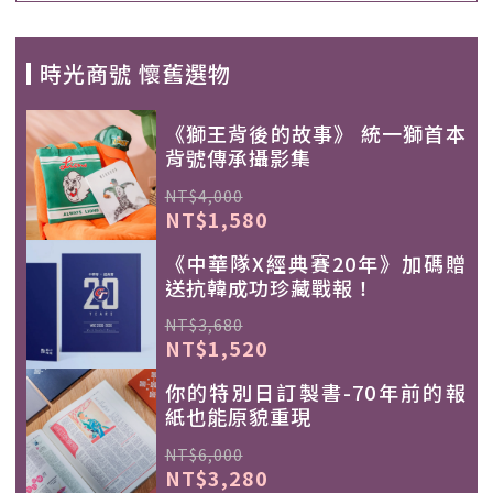
時光商號 懷舊選物
《獅王背後的故事》 統一獅首本
背號傳承攝影集
NT$4,000
NT$1,580
《中華隊X經典賽20年》加碼贈
送抗韓成功珍藏戰報！
NT$3,680
NT$1,520
你的特別日訂製書-70年前的報
紙也能原貌重現
NT$6,000
NT$3,280