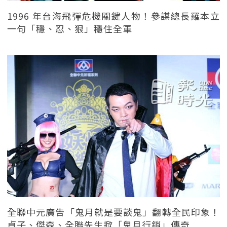
1996 年台海飛彈危機關鍵人物！參謀總長羅本立
一句「穩、忍、狠」穩住全軍
全聯中元廣告「鬼月就是要談鬼」翻轉全民印象！
貞子、傑森、全聯先生掀「鬼月行銷」傳奇