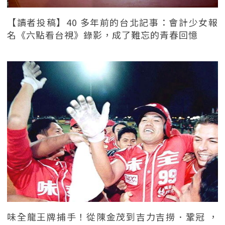
【讀者投稿】40 多年前的台北記事：會計少女報
名《六點看台視》錄影，成了難忘的青春回憶
味全龍王牌捕手！從陳金茂到吉力吉撈．鞏冠 ，