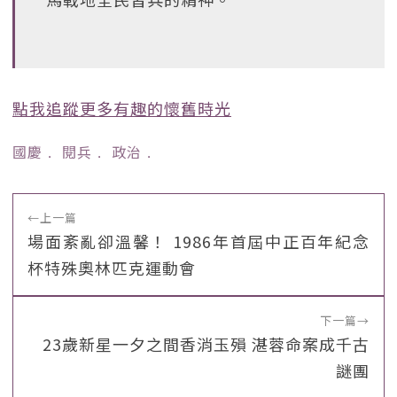
點我追蹤更多有趣的懷舊時光
國慶
﹒
閱兵
﹒
政治
﹒
←
上一篇
場面紊亂卻溫馨！ 1986年首屆中正百年紀念
杯特殊奧林匹克運動會
下一篇
→
23歲新星一夕之間香消玉殞 湛蓉命案成千古
謎團