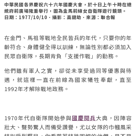
中華民國各界慶祝六十六年國慶大會，於十日上午十時在總
統府前廣場隆重舉行，圖為金馬前線女自衛隊遊行鏡頭。
日期：1977/10/10．攝影：高鍵助．來源：聯合報
在金門、馬祖等戰地全民皆兵的年代，只要你的年
齡符合、身體健全得以訓練，無論性別都必須加入
民眾自衛隊，長期背負「支援作戰」的勤務。
他們雖有軍人之實，卻從未享受過同等優惠與待
遇，就這樣一直在前線為國家犧牲奉獻，直至
1992年才解除戰地政務。
1970年代自衛隊開始參與
國慶
閱兵
大典，因陣容
壯大、聲勢驚人而備受讚譽，尤以女隊的巾幗風采