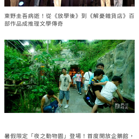
東野圭吾病逝！從《放學後》到《解憂雜貨店》百
部作品成推理文學傳奇
暑假限定「夜之動物園」登場！首度開放企鵝館，