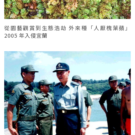
從園藝觀賞到生態浩劫 外來種「人厭槐葉蘋」
2005 年入侵宜蘭