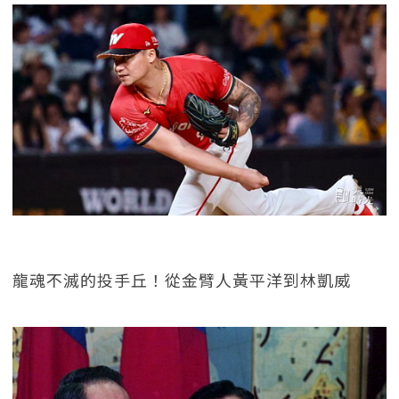
龍魂不滅的投手丘！從金臂人黃平洋到林凱威