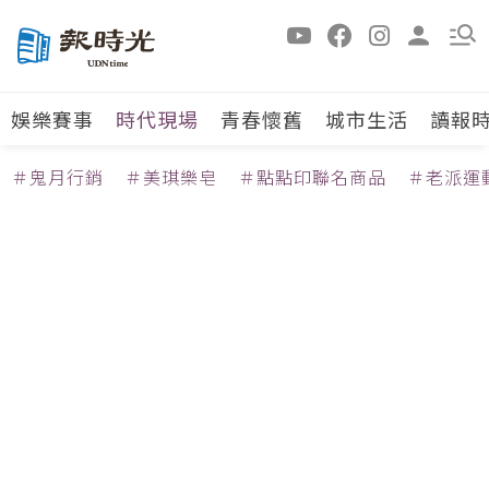
娛樂賽事
時代現場
青春懷舊
城市生活
讀報
＃鬼月行銷
＃美琪樂皂
＃點點印聯名商品
＃老派運