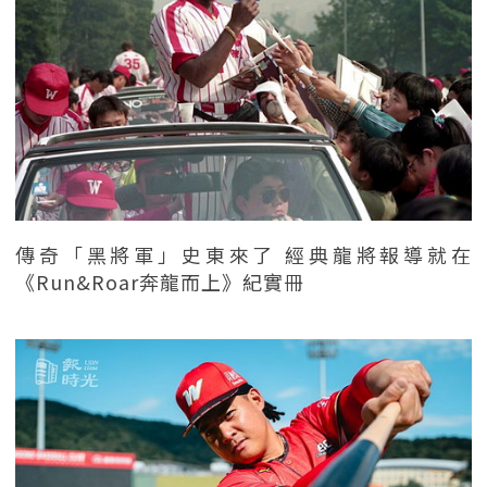
傳奇「黑將軍」史東來了 經典龍將報導就在
《Run&Roar奔龍而上》紀實冊