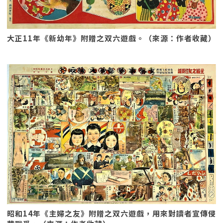
大正11年《新幼年》附贈之双六遊戲。（來源：作者收藏）
昭和14年《主婦之友》附贈之双六遊戲，用來對讀者宣傳侵