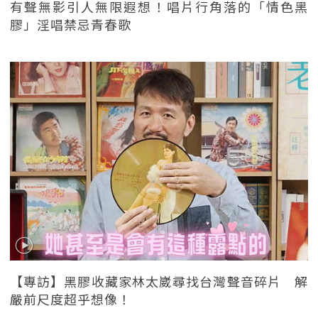
有聲無影引人無限遐想！唱片行角落的「情色黑
膠」淫唱禁忌青春歌
【專訪】黑膠收藏家林太崴尋找台灣聲音碎片 解
嚴前尺度超乎想像！