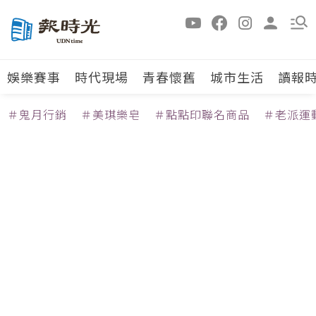
娛樂賽事
時代現場
青春懷舊
城市生活
讀報
＃鬼月行銷
＃美琪樂皂
＃點點印聯名商品
＃老派運