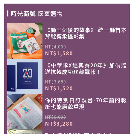
時光商號 懷舊選物
《獅王背後的故事》 統一獅首本
背號傳承攝影集
NT$4,000
NT$1,580
《中華隊X經典賽20年》加碼贈
送抗韓成功珍藏戰報！
NT$3,680
NT$1,520
你的特別日訂製書-70年前的報
紙也能原貌重現
NT$6,000
NT$3,280