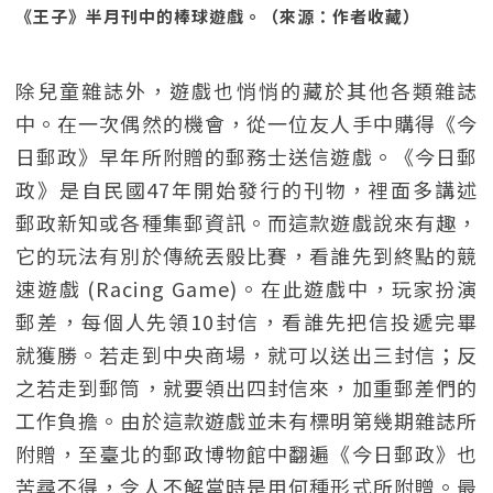
《王子》半月刊中的棒球遊戲。（來源：作者收藏）
除兒童雜誌外，遊戲也悄悄的藏於其他各類雜誌
中。在一次偶然的機會，從一位友人手中購得《今
日郵政》早年所附贈的郵務士送信遊戲。《今日郵
政》是自民國47年開始發行的刊物，裡面多講述
郵政新知或各種集郵資訊。而這款遊戲說來有趣，
它的玩法有別於傳統丟骰比賽，看誰先到終點的競
速遊戲 (Racing Game)。在此遊戲中，玩家扮演
郵差，每個人先領10封信，看誰先把信投遞完畢
就獲勝。若走到中央商場，就可以送出三封信；反
之若走到郵筒，就要領出四封信來，加重郵差們的
工作負擔。由於這款遊戲並未有標明第幾期雜誌所
附贈，至臺北的郵政博物館中翻遍《今日郵政》也
苦尋不得，令人不解當時是用何種形式所附贈。最