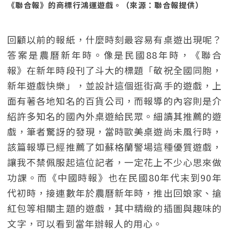
《聯合報》的商標行鴻運遊戲。（來源：聯合報提供）
回顧以前的報紙，什麼時刻最容易有桌遊出現呢？
答案是農曆新年時。像是民國88年時，《聯合
報》在新年時段刊了斗大的標題「敬祝全國同胞，
新年遊戲快樂」，並設計這個逛街高手的遊戲，上
面有著各地知名的百貨公司，而報導的內容則是介
紹許多知名的國內外桌遊給民眾。細讀其推薦的遊
戲，筆者驚訝的發現，當時歐美桌遊尚未風行時，
該篇報導已經推薦了如蘇格蘭警場這種優質遊戲，
讓我不禁佩服起這位記者，一定花上不少心思來做
功課。而《中國時報》也在民國80年代末到90年
代初時，接連數年於農曆新年時，推出回娘家、搶
紅包等相關主題的遊戲，其中精緻的插圖與趣味的
文字，可以看到當年辦報人的用心。