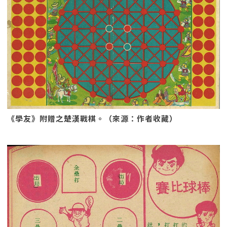
《學友》附贈之楚漢戰棋。（來源：作者收藏）