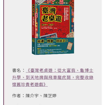
書名：
《臺灣老桌遊：從大富翁、龜博士
升學、到天地牌與飛車龍虎鬪，完整收錄
懷舊珍貴老遊戲》
作者：陳介宇、陳芝婷