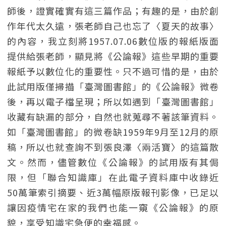
師後，證實確實有這三篇作品；有趣的是，由於創
作年代太久遠，張老師自己也忘了〈夏天的故事〉
的內容，我立刻將1957.07.06數位版的報紙版面
提供給張老師，顯見將《公論報》這些早期的重要
報紙予以數位化的重要性。只不過可惜的是，由於
此試用版僅掃描「臺灣圖書館」的《公論報》微卷
後，再以電子檔呈現；所以如遇到「臺灣圖書館」
收藏有缺漏的部分，自然也就蒐尋不著該筆資料。
如「臺灣圖書館」的微卷缺1959年9月至12月的原
稿，所以也就查詢不到張良澤〈兩活寶〉的這篇散
文。然而，儘管數位《公論報》的試用版有其侷
限，但「聯合知識庫」在此電子資料庫中收錄近
50萬筆索引摘要、近3萬幅原版報刊影像，已足以
讓因疫情宅在家的我們也能一窺《公論報》的原
貌，享受知識宅急便的幸福感。