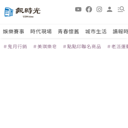
娛樂賽事
時代現場
青春懷舊
城市生活
讀報
＃鬼月行銷
＃美琪樂皂
＃點點印聯名商品
＃老派運