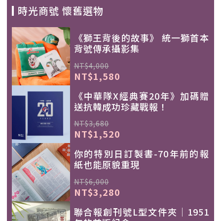
時光商號 懷舊選物
《獅王背後的故事》 統一獅首本
背號傳承攝影集
NT$4,000
NT$1,580
《中華隊X經典賽20年》加碼贈
送抗韓成功珍藏戰報！
NT$3,680
NT$1,520
你的特別日訂製書-70年前的報
紙也能原貌重現
NT$6,000
NT$3,280
聯合報創刊號L型文件夾｜1951