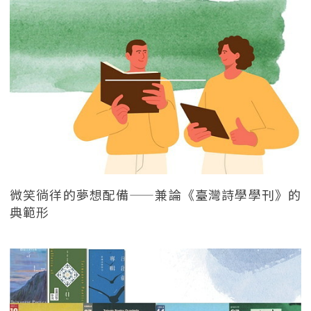
微笑徜徉的夢想配備——兼論《臺灣詩學學刊》的
典範形