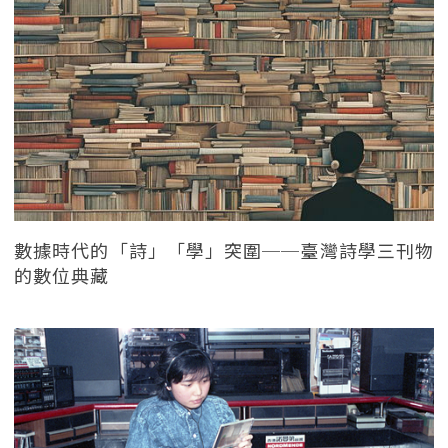
數據時代的「詩」「學」突圍──臺灣詩學三刊物
的數位典藏