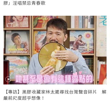
膠」淫唱禁忌青春歌
【專訪】黑膠收藏家林太崴尋找台灣聲音碎片 解
嚴前尺度超乎想像！