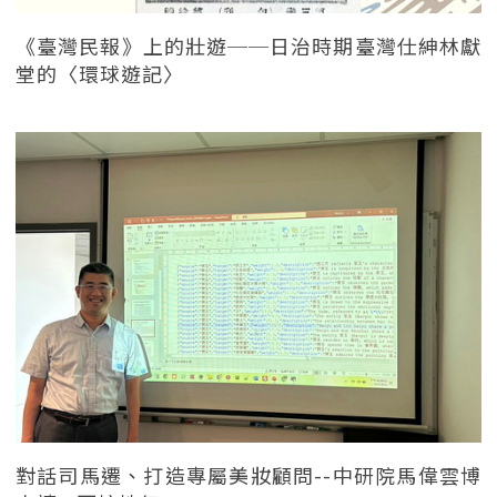
《臺灣民報》上的壯遊──日治時期臺灣仕紳林獻
堂的〈環球遊記〉
對話司馬遷、打造專屬美妝顧問--中研院馬偉雲博