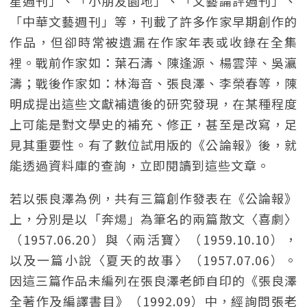
星週刊」、「小朋友園地」、「文藝論評週刊」、
「中華文藝週刊」等，刊載了許多作家早期創作的
作品，但卻時常被遺漏在作家年表或收錄在全集
裡。戰前作家如：葉石濤、陳逢源、楊雲萍、吳瀛
濤；戰後作家如：林海音、張良澤、李榮春等，陳
明成提出這些文獻補遺後的研究發現，在某種程度
上可能是對文學史的補充、修正，甚至是改寫，足
見其重要性。有了數位試用版的《公論報》後，就
能透過資料庫的查詢，立即閱讀到這些文章。
若以張良澤為例，共有三篇創作發表在《公論報》
上，分別是以「奔煬」為筆名的兩篇散文〈喜劇〉
（1957.06.20）與〈兩活寶〉（1959.10.10），
以及一篇小說〈夏天的故事〉（1957.07.06）。
因這三篇作品未編列在張良澤老師自印的《張良澤
全著作及編譯書目》（1992.09）中，經詢問張老