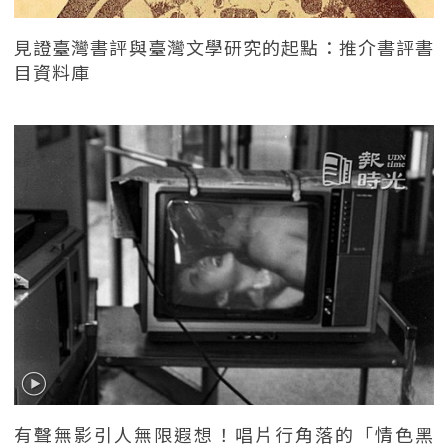
見證臺灣書評與臺灣文學研究的起點：推介書評書
目資料庫
有聲無影引人無限遐想！唱片行角落的「情色黑