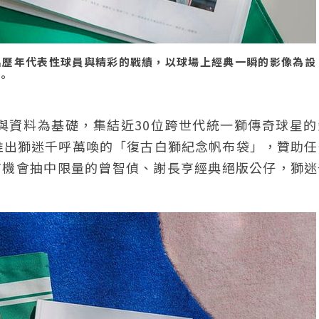
出歷年代表性球員與精彩的戰績，以球場上經典一瞬的影像為設
。
與資料為基礎，集結近30位跨世代統一獅傳奇球星的
推出獅迷千呼萬喚的「復古白獅紀念帆布袋」，贊助任
有機會抽中限量的曾智偵、謝長亨經典絕版公仔，獅迷