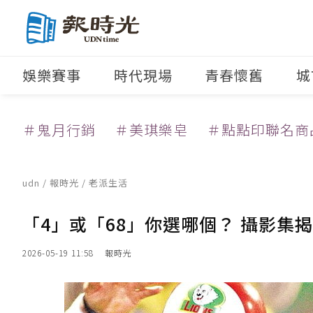
娛樂賽事
時代現場
青春懷舊
城
＃鬼月行銷
＃美琪樂皂
＃點點印聯名商
udn
/
報時光
/
老派生活
「4」或「68」你選哪個？ 攝影集
2026-05-19 11:58
報時光