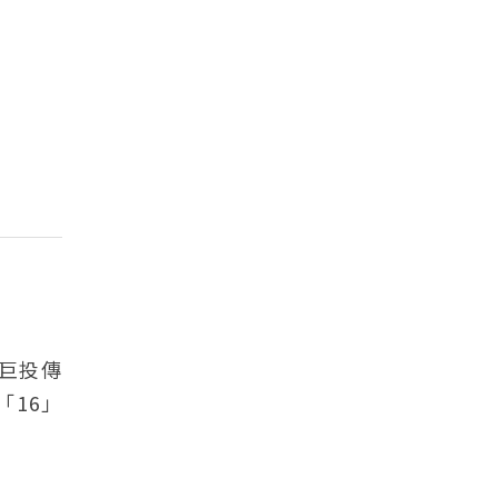
巨投傳
「16」