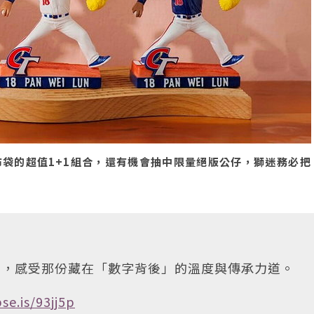
袋的超值1+1組合，還有機會抽中限量絕版公仔，獅迷務必把
集，感受那份藏在「數字背後」的溫度與傳承力道。
se.is/93jj5p