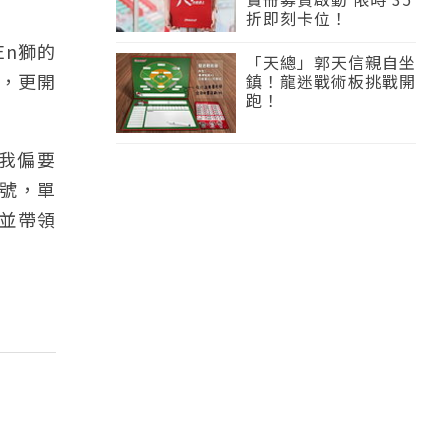
折即刻卡位！
En獅的
「天總」郭天信親自坐
，更開
鎮！龍迷戰術板挑戰開
跑！
我偏要
」號，單
，並帶領