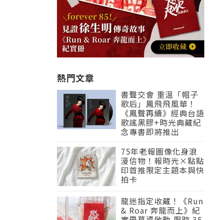
熱門文章
書聲交會 重溫「帽子
歌后」鳳飛飛風華！
《鳳聲再續》經典台語
歌謠黑膠+時光典藏紀
念專書即將推出
75年老報圖像化身浪
漫信物！報時光×點點
印首推限定主題本與快
拍卡
龍迷指定收藏！《Run
& Roar 奔龍而上》紀
實冊募資啟動 限時 35