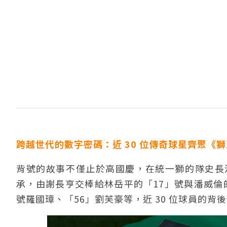
跨越世代的數字密碼：近 30 位傳奇球星齊聚《
背號的故事不僅止於高國慶，在統一獅的隊史長
承，由謝長亨交棒給林岳平的「17」號與潘威倫的
號羅國璋、「56」劉芙豪等，近 30 位球員的