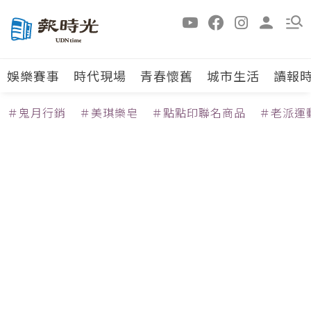
娛樂賽事
時代現場
青春懷舊
城市生活
讀報
＃鬼月行銷
＃美琪樂皂
＃點點印聯名商品
＃老派運