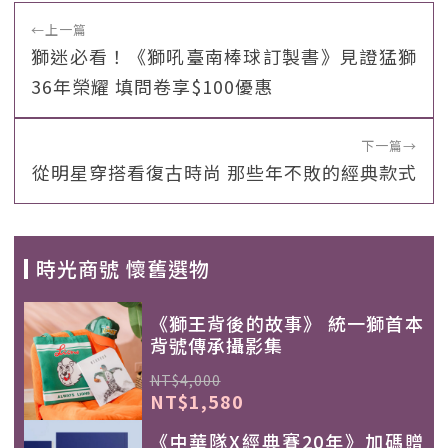
←
上一篇
獅迷必看！《獅吼臺南棒球訂製書》見證猛獅
36年榮耀 填問卷享$100優惠
下一篇
→
從明星穿搭看復古時尚 那些年不敗的經典款式
時光商號 懷舊選物
《獅王背後的故事》 統一獅首本
背號傳承攝影集
NT$4,000
NT$1,580
《中華隊X經典賽20年》加碼贈