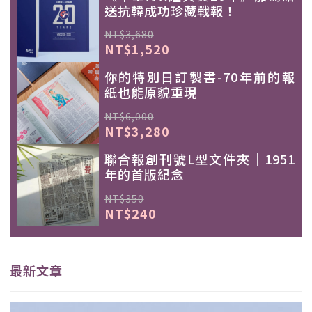
送抗韓成功珍藏戰報！
NT$3,680
NT$1,520
你的特別日訂製書-70年前的報
紙也能原貌重現
NT$6,000
NT$3,280
聯合報創刊號L型文件夾｜1951
年的首版紀念
NT$350
NT$240
最新文章