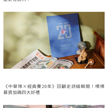
《中華隊×經典賽20年》回顧史詩級瞬間！嘖嘖
募資加碼四大好禮