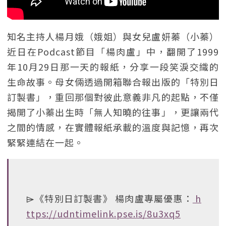
知名主持人楊月娥（娥姐）與女兒盧妍蓁（小蓁）
近日在Podcast節目「楊肉盧」中，翻開了1999
年10月29日那一天的報紙，分享一段笑淚交織的
生命故事。母女倆透過開箱聯合報出版的「特別日
訂製書」，重回那個對彼此意義非凡的起點，不僅
揭開了小蓁出生時「無人知曉的往事」，更讓兩代
之間的情感，在實體報紙承載的溫度與記憶，再次
緊緊連結在一起。
⌲《特別日訂製書》 楊肉盧專屬優惠：
h
ttps://udntimelink.pse.is/8u3xq5