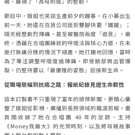
親，展現了「為母則強」的堅韌。
節目中，娥姐也笑談生產前夕的趣事。在小蓁出生
前一天，她還在百貨公司逛到雙腳快要「鐵腿」；
隔天經歷劇烈陣痛，甚至被醫院兩度「退貨」。最
終，憑藉在合唱團練就的呼吸法與核心力道，在未
施打無痛分娩的情況下順產。她打趣地回憶，當時
為了專注調整呼吸度過陣痛，即使臉部微血管爆
裂，仍堅持要以「最優雅的姿態」迎接新生命。
從職場榮耀到抗癌之路：報紙紀錄見證生命韌性
這本訂製書不只重現了當年的頭條新聞，更精心彙
整了娥姐從影視、廣播到長照領域的職涯剪報。書
頁間收錄了她在合唱團 40 年的足跡、主持
《Money我最大》的光榮時刻，以及將母親故事