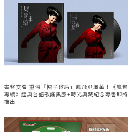
書聲交會 重溫「帽子歌后」鳳飛飛風華！《鳳聲
再續》經典台語歌謠黑膠+時光典藏紀念專書即將
推出