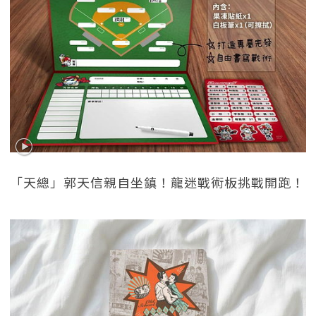
「天總」郭天信親自坐鎮！龍迷戰術板挑戰開跑！