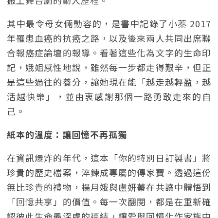
搬上舞台劇的動人歷程。
其中最令母女倆動容的，是書中記錄了小蓁 2017
年罹患血癌的抗癌之路，以及後來兩人共同出席聯
合報癌症論壇的報導。看著這些化為文字的生命印
記，娥姐感性地說，雖然每一步都走得艱辛，但正
是這些過往的養分，讓她現在能「越走越輕盈，越
活越快樂」，並由衷感謝那個一路勇敢走來的自
己。
紙本的溫度：讓回憶不再孤獨
在資訊爆炸的年代，這本「你的特別日訂製書」將
珍貴的歷史檔案，淬鍊成專屬的傳家寶。透過這份
無比珍貴的禮物，楊月娥與盧妍蓁在共讀中體悟到
「回憶共享」的價值。每一次翻閱，都是在重新確
認彼此生命最深處的連結，讓愛與回憶化作家族中