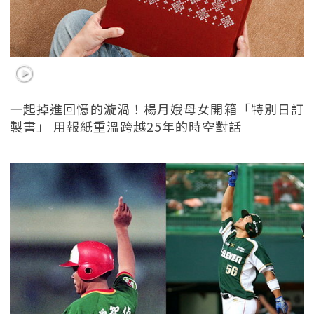
一起掉進回憶的漩渦！楊月娥母女開箱「特別日訂
製書」 用報紙重溫跨越25年的時空對話