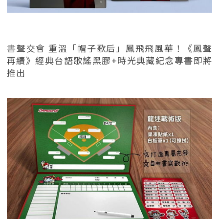
書聲交會 重溫「帽子歌后」鳳飛飛風華！《鳳聲
再續》經典台語歌謠黑膠+時光典藏紀念專書即將
推出