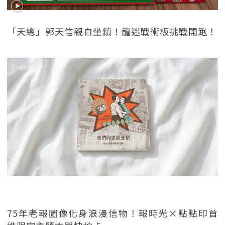
「天總」郭天信親自坐鎮！龍迷戰術板挑戰開跑！
75年老報圖像化身浪漫信物！報時光×點點印首