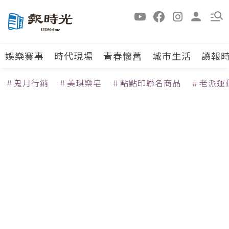
娛樂賽事
時代現場
青春懷舊
城市生活
讀報
＃鬼月行銷
＃美琪樂皂
＃點點印聯名商品
＃老派運