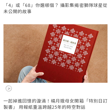
「4」或「68」你選哪個？ 攝影集揭密獅隊球星從
未公開的故事
一起掉進回憶的漩渦！楊月娥母女開箱「特別日訂
製書」 用報紙重溫跨越25年的時空對話