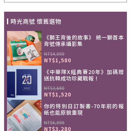
時光商號 懷舊選物
《獅王背後的故事》 統一獅首本
背號傳承攝影集
NT$4,000
NT$1,580
《中華隊X經典賽20年》加碼贈
送抗韓成功珍藏戰報！
NT$3,680
NT$1,520
你的特別日訂製書-70年前的報
紙也能原貌重現
NT$6,000
NT$3,280