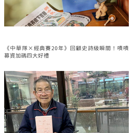
《中華隊×經典賽20年》回顧史詩級瞬間！嘖嘖
募資加碼四大好禮