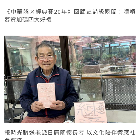
《中華隊×經典賽20年》回顧史詩級瞬間！嘖嘖
募資加碼四大好禮
報時光贈送老派日曆關懷長者 以文化陪伴響應社
會服務