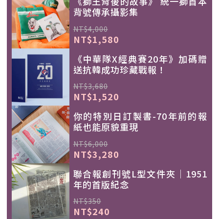
《獅王背後的故事》 統一獅首本
背號傳承攝影集
NT$4,000
NT$1,580
《中華隊X經典賽20年》加碼贈
送抗韓成功珍藏戰報！
NT$3,680
NT$1,520
你的特別日訂製書-70年前的報
紙也能原貌重現
NT$6,000
NT$3,280
聯合報創刊號L型文件夾｜1951
年的首版紀念
NT$350
NT$240