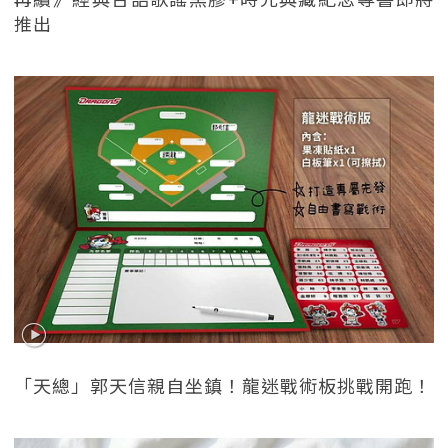
推出
「天總」郭天信親自坐鎮！龍迷戰術板挑戰開跑！