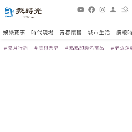
娛樂賽事
時代現場
青春懷舊
城市生活
讀報
＃鬼月行銷
＃美琪樂皂
＃點點印聯名商品
＃老派運