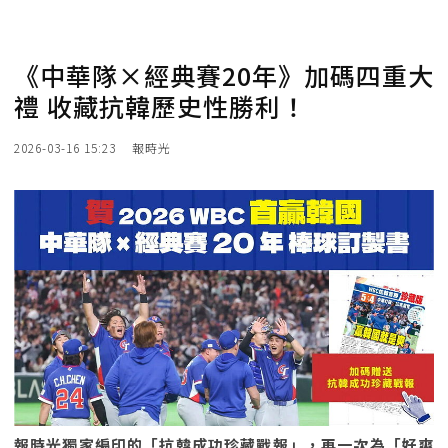
《中華隊×經典賽20年》加碼四重大
禮 收藏抗韓歷史性勝利！
2026-03-16 15:23
報時光
報時光獨家編印的「抗韓成功珍藏戰報」，再一次為「好爽