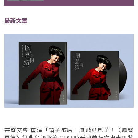
最新文章
書聲交會 重溫「帽子歌后」鳳飛飛風華！《鳳聲
再續》經典台語歌謠黑膠+時光典藏紀念專書即將