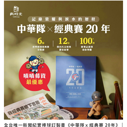
全台唯一新聞紀實棒球訂製書《中華隊ｘ經典賽 20年》 |