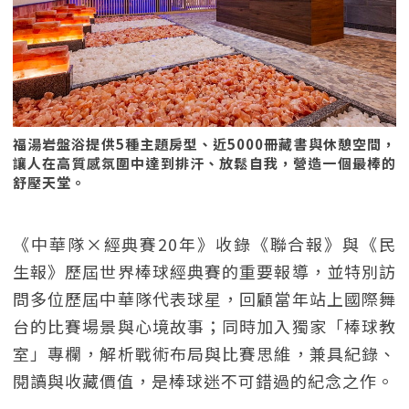
福湯岩盤浴提供5種主題房型、近5000冊藏書與休憩空間，
讓人在高質感氛圍中達到排汗、放鬆自我，營造一個最棒的
舒壓天堂。
《中華隊×經典賽20年》收錄《聯合報》與《民
生報》歷屆世界棒球經典賽的重要報導，並特別訪
問多位歷屆中華隊代表球星，回顧當年站上國際舞
台的比賽場景與心境故事；同時加入獨家「棒球教
室」專欄，解析戰術布局與比賽思維，兼具紀錄、
閱讀與收藏價值，是棒球迷不可錯過的紀念之作。