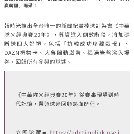
贏韓國」喝采！
報時光推出全台唯一的新聞紀實棒球訂製書《中華
隊×經典賽20年》，募資進入倒數階段，將加碼
贈送四大好禮，包括「抗韓成功珍藏戰報」、
DAZN禮物卡、大魯閣動滋幣、福湯岩盤浴入場
券，回饋所有參與的球迷。
《中華隊×經典賽20年》從賽事現場到時
代記憶，帶領球迷回顧熱血歷程。
立即珍藏➠
https://udntimelink.pse.i