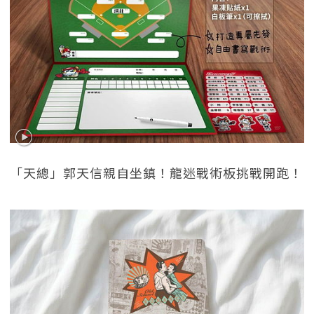
「天總」郭天信親自坐鎮！龍迷戰術板挑戰開跑！