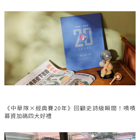
《中華隊×經典賽20年》回顧史詩級瞬間！嘖嘖
募資加碼四大好禮