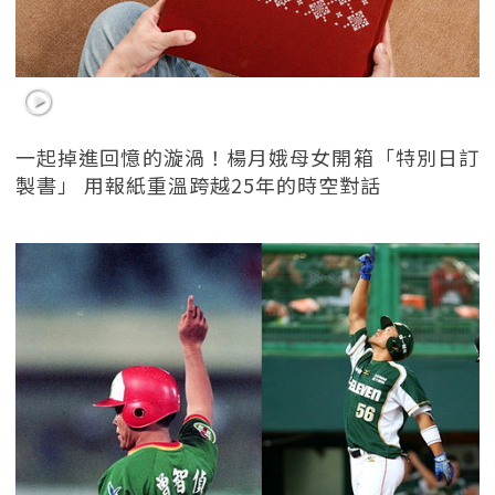
一起掉進回憶的漩渦！楊月娥母女開箱「特別日訂
製書」 用報紙重溫跨越25年的時空對話