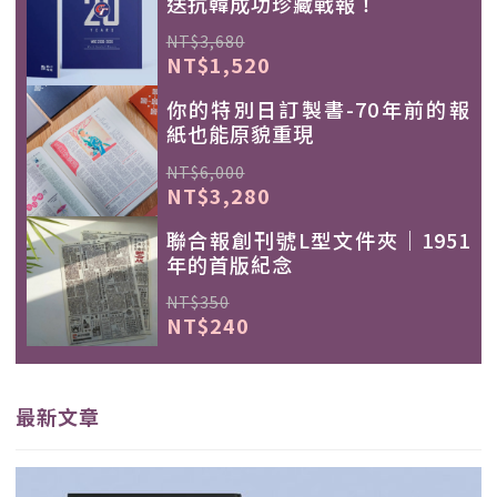
送抗韓成功珍藏戰報！
NT$3,680
NT$1,520
你的特別日訂製書-70年前的報
紙也能原貌重現
NT$6,000
NT$3,280
聯合報創刊號L型文件夾｜1951
年的首版紀念
NT$350
NT$240
最新文章