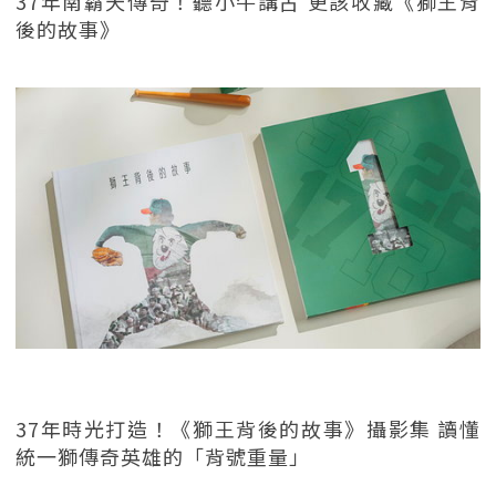
37年南霸天傳奇！聽小牛講古 更該收藏《獅王背
後的故事》
37年時光打造！《獅王背後的故事》攝影集 讀懂
統一獅傳奇英雄的「背號重量」