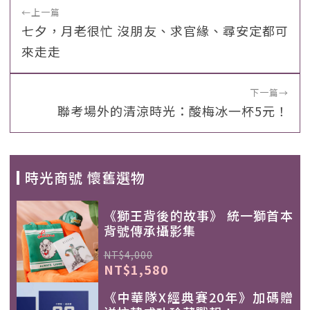
←
上一篇
七夕，月老很忙 沒朋友、求官緣、尋安定都可
來走走
下一篇
→
聯考場外的清涼時光：酸梅冰一杯5元！
時光商號 懷舊選物
《獅王背後的故事》 統一獅首本
背號傳承攝影集
NT$4,000
NT$1,580
《中華隊X經典賽20年》加碼贈