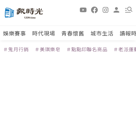
娛樂賽事
時代現場
青春懷舊
城市生活
讀報
＃鬼月行銷
＃美琪樂皂
＃點點印聯名商品
＃老派運