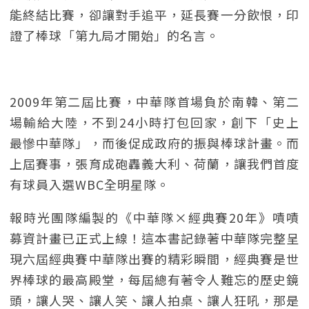
能終結比賽，卻讓對手追平，延長賽一分飲恨，印
證了棒球「第九局才開始」的名言。
2009年第二屆比賽，中華隊首場負於南韓、第二
場輸給大陸，不到24小時打包回家，創下「史上
最慘中華隊」，而後促成政府的振與棒球計畫。而
上屆賽事，張育成砲轟義大利、荷蘭，讓我們首度
有球員入選WBC全明星隊。
報時光團隊編製的《中華隊×經典賽20年》嘖嘖
募資計畫已正式上線！這本書記錄著中華隊完整呈
現六屆經典賽中華隊出賽的精彩瞬間，經典賽是世
界棒球的最高殿堂，每屆總有著令人難忘的歷史鏡
頭，讓人哭、讓人笑、讓人拍桌、讓人狂吼，那是