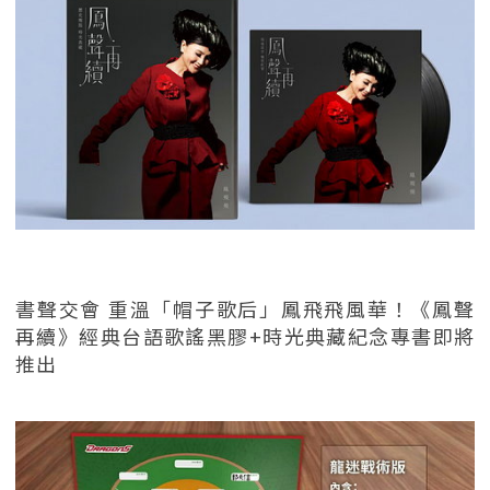
書聲交會 重溫「帽子歌后」鳳飛飛風華！《鳳聲
再續》經典台語歌謠黑膠+時光典藏紀念專書即將
推出