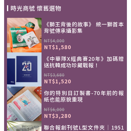
時光商號 懷舊選物
《獅王背後的故事》 統一獅首本
背號傳承攝影集
NT$4,000
NT$1,580
《中華隊X經典賽20年》加碼贈
送抗韓成功珍藏戰報！
NT$3,680
NT$1,520
你的特別日訂製書-70年前的報
紙也能原貌重現
NT$6,000
NT$3,280
聯合報創刊號L型文件夾｜1951