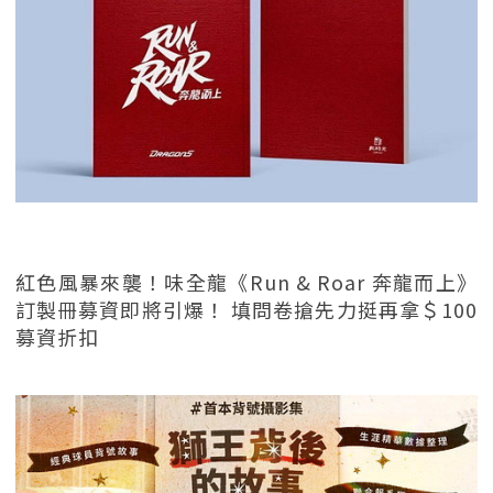
紅色風暴來襲！味全龍《Run & Roar 奔龍而上》
訂製冊募資即將引爆！ 填問卷搶先力挺再拿＄100
募資折扣