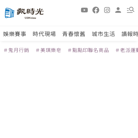
娛樂賽事
時代現場
青春懷舊
城市生活
讀報
＃鬼月行銷
＃美琪樂皂
＃點點印聯名商品
＃老派運