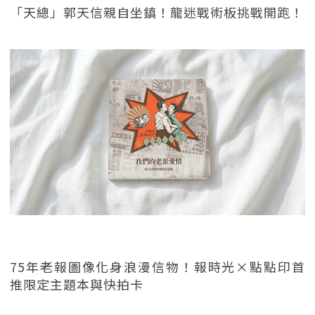
「天總」郭天信親自坐鎮！龍迷戰術板挑戰開跑！
75年老報圖像化身浪漫信物！報時光×點點印首
推限定主題本與快拍卡