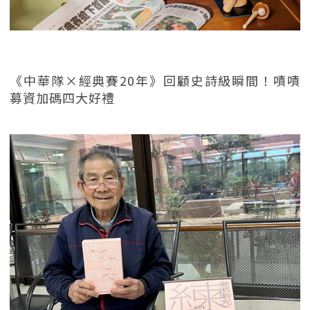
《中華隊×經典賽20年》回顧史詩級瞬間！嘖嘖
募資加碼四大好禮