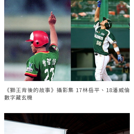
《獅王背後的故事》攝影集 17林岳平、18潘威倫
數字藏玄機