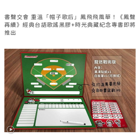
書聲交會 重溫「帽子歌后」鳳飛飛風華！《鳳聲
再續》經典台語歌謠黑膠+時光典藏紀念專書即將
推出