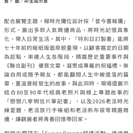
覽。 圖／AI生成示意
配合展覽主題，報時光攤位設計採「昔今書報攤」
形式，展出多款人氣周邊商品，將時光記憶具象
化，帶入日常生活。其中，「特別日訂製書」能將
七十年前的報紙版面原貌重現，以顧客選定的日期
為起點，串連人生各階段，精選歷史重要事件與
《聯合副刊》優質文章，凝聚成專屬的祝福禮。無
論自用或贈予親友，都能翻閱人生中被遺落的篇
章，重溫曾經發生的故事。與此同時，現場還展示
結合80至90年代經典老照片與線上專題故事的
「戀戀八零明信片筆記書」，以及2026老派時光
練愛曆、老派旅行手帳組和老派帆布袋等精選周
邊，讓觀展者將青春回憶帶回家。