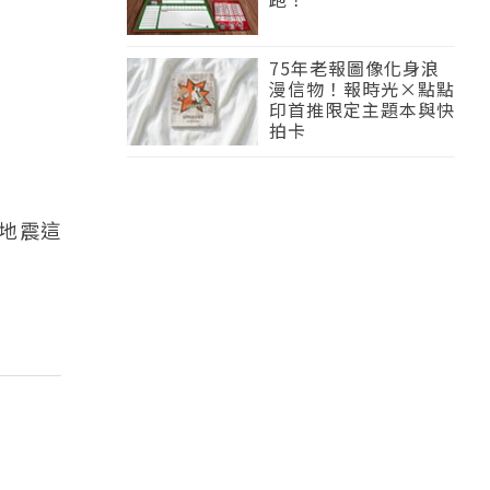
75年老報圖像化身浪
漫信物！報時光×點點
印首推限定主題本與快
拍卡
地震這