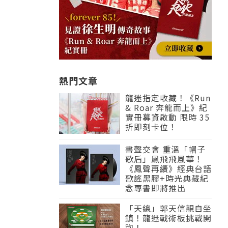
熱門文章
龍迷指定收藏！《Run
& Roar 奔龍而上》紀
實冊募資啟動 限時 35
折即刻卡位！
書聲交會 重溫「帽子
歌后」鳳飛飛風華！
《鳳聲再續》經典台語
歌謠黑膠+時光典藏紀
念專書即將推出
「天總」郭天信親自坐
鎮！龍迷戰術板挑戰開
跑！