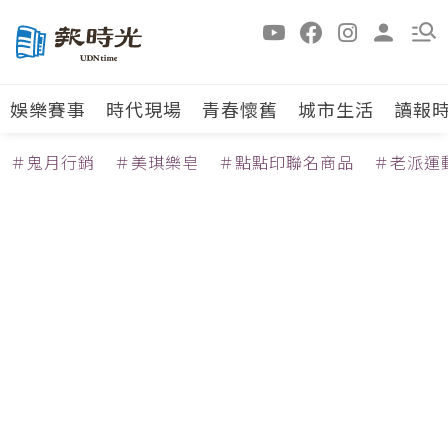
娛樂賽事
時代現場
青春懷舊
城市生活
讀報
＃鬼月行銷
＃美琪樂皂
＃點點印聯名商品
＃老派運