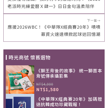
老派時光練愛曆Ｘ肆一》日日金句溫柔陪伴
下一篇
→
應援2026WBC！《中華隊X經典賽20年》嘖嘖
募資火速達標掀起球迷回憶潮
時光商號 懷舊選物
《獅王背後的故事》 統一獅首本
背號傳承攝影集
NT$4,000
NT$1,580
《中華隊X經典賽20年》加碼贈
送抗韓成功珍藏戰報！