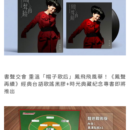
書聲交會 重溫「帽子歌后」鳳飛飛風華！《鳳聲
再續》經典台語歌謠黑膠+時光典藏紀念專書即將
推出