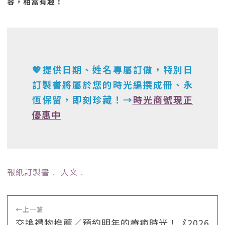
容，相當有趣！
💖提供日期、姓名專屬訂做，特別日
訂製書將屬於您的時光編撰成冊、永
恆保留，即刻珍藏！→
時光商號現正
優惠中
報紙訂製書
﹒
人文
﹒
←
上一篇
交換禮物推薦／預約明年的療癒時光！《2026