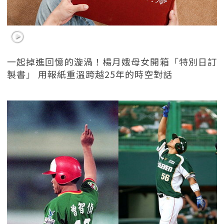
一起掉進回憶的漩渦！楊月娥母女開箱「特別日訂
製書」 用報紙重溫跨越25年的時空對話