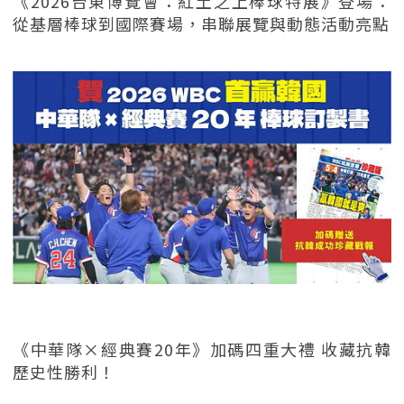
《2026台東博覽會：紅土之上棒球特展》登場：
從基層棒球到國際賽場，串聯展覽與動態活動亮點
《中華隊×經典賽20年》加碼四重大禮 收藏抗韓
歷史性勝利！