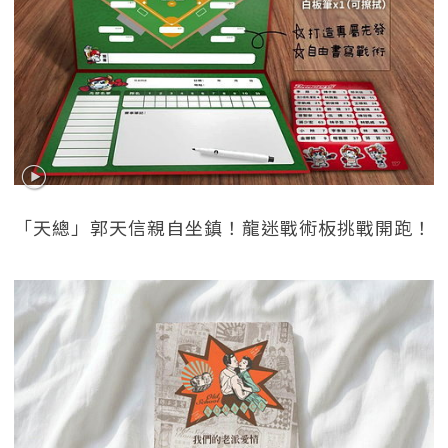
「天總」郭天信親自坐鎮！龍迷戰術板挑戰開跑！