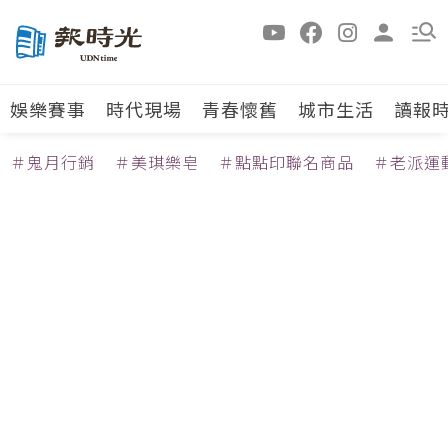
娛樂賽事
時代現場
青春懷舊
城市生活
讀報
＃鬼月行銷
＃美琪樂皂
＃點點印聯名商品
＃老派運