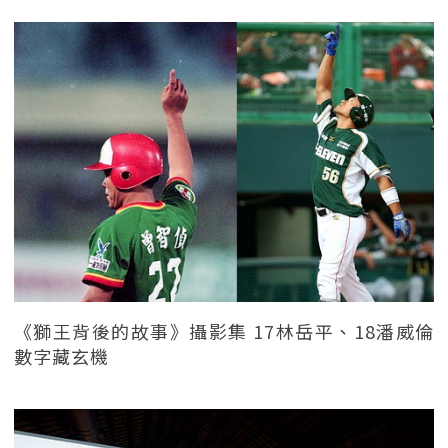
《獅王背後的故事》攝影集 17林岳平、18潘威倫
數字藏玄機