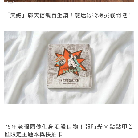
「天總」郭天信親自坐鎮！龍迷戰術板挑戰開跑！
75年老報圖像化身浪漫信物！報時光×點點印首
推限定主題本與快拍卡