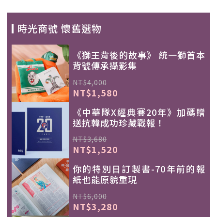
時光商號 懷舊選物
《獅王背後的故事》 統一獅首本
背號傳承攝影集
NT$4,000
NT$1,580
《中華隊X經典賽20年》加碼贈
送抗韓成功珍藏戰報！
NT$3,680
NT$1,520
你的特別日訂製書-70年前的報
紙也能原貌重現
NT$6,000
NT$3,280