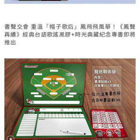
書聲交會 重溫「帽子歌后」鳳飛飛風華！《鳳聲
再續》經典台語歌謠黑膠+時光典藏紀念專書即將
推出