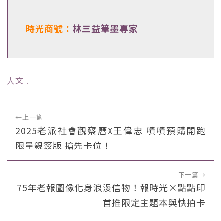
時光商號：
林三益筆墨專家
人文
﹒
←
上一篇
2025老派社會觀察曆X王偉忠 嘖嘖預購開跑
限量親簽版 搶先卡位！
下一篇
→
75年老報圖像化身浪漫信物！報時光×點點印
首推限定主題本與快拍卡