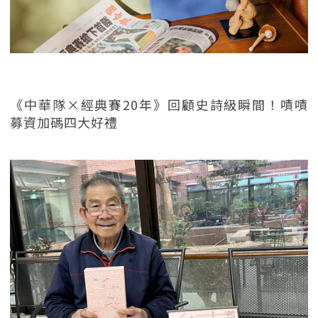
《中華隊×經典賽20年》回顧史詩級瞬間！嘖嘖
募資加碼四大好禮