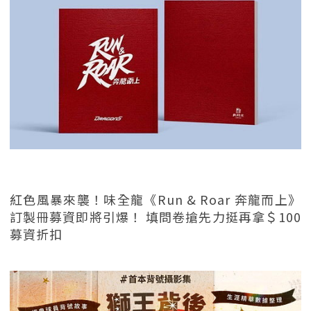
紅色風暴來襲！味全龍《Run & Roar 奔龍而上》
訂製冊募資即將引爆！ 填問卷搶先力挺再拿＄100
募資折扣