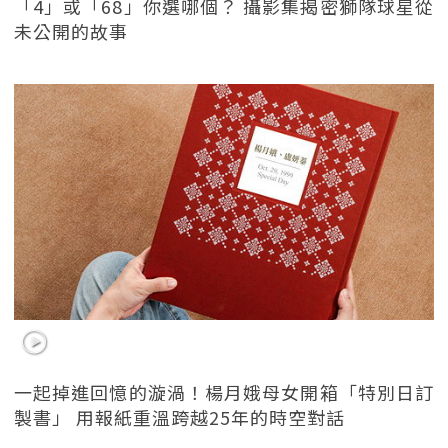
「4」或「68」你選哪個？ 攝影集揭密獅隊球星從
未公開的故事
一起掉進回憶的漩渦！楊月娥母女開箱「特別日訂
製書」 用報紙重溫跨越25年的時空對話