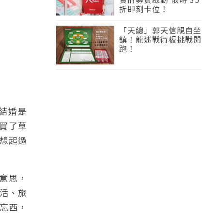
折即刻卡位！
「天總」郭天信親自坐
鎮！龍迷戰術板挑戰開
跑！
結婚是
至買了草
想起過
的意思，
活、旅
忘西，