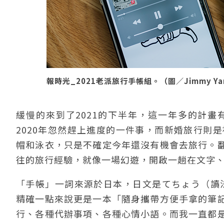
報時光_2021老派旅行手帳組。（圖／Jimmy Ya
緩慢的來到了2021的下半年，這一年多的計
2020年忽然趕上進度的一件事，而新婚旅行則
帽和泳衣，只是不確定今年還沒有機會去旅行。
往的旅行經驗，就像一場幻遊，開啟一趟在文字
「手帳」一詞來源於日本，日文是てちょう（讀法：te
精確一點來說更是一本「隨身攜帶方便手拿的筆
行、各種代辦事項、各種心情小語。而我一直都