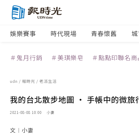
娛樂賽事
時代現場
青春懷舊
城
＃鬼月行銷
＃美琪樂皂
＃點點印聯名商
udn
/
報時光
/
老派生活
我的台北散步地圖 ‧ 手帳中的微旅
2021-08-08 10:00
小妻
文︱小妻