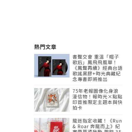
熱門文章
書聲交會 重溫「帽子
歌后」鳳飛飛風華！
《鳳聲再續》經典台語
歌謠黑膠+時光典藏紀
念專書即將推出
75年老報圖像化身浪
漫信物！報時光×點點
印首推限定主題本與快
拍卡
龍迷指定收藏！《Run
& Roar 奔龍而上》紀
實冊募資啟動 限時 35