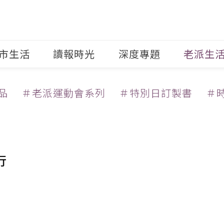
市生活
讀報時光
深度專題
老派生
品
＃老派運動會系列
＃特別日訂製書
＃
行