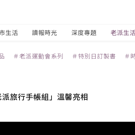
市生活
讀報時光
深度專題
老派生
品
＃老派運動會系列
＃特別日訂製書
＃
老派旅行手帳組」溫馨亮相