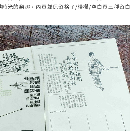
時光的樂趣，內頁並保留格子/橫欄/空白頁三種留白