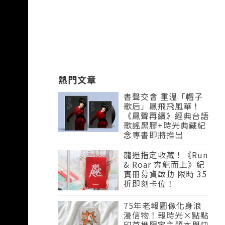
熱門文章
書聲交會 重溫「帽子
歌后」鳳飛飛風華！
《鳳聲再續》經典台語
歌謠黑膠+時光典藏紀
念專書即將推出
龍迷指定收藏！《Run
& Roar 奔龍而上》紀
實冊募資啟動 限時 35
折即刻卡位！
75年老報圖像化身浪
漫信物！報時光×點點
印首推限定主題本與快