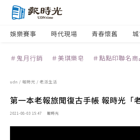
娛樂賽事
時代現場
青春懷舊
城
＃鬼月行銷
＃美琪樂皂
＃點點印聯名商
udn
/
報時光
/
老派生活
第一本老報旅聞復古手帳 報時光「
2021-08-03 15:47
報時光