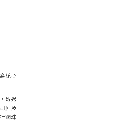
好為核心
，透過
司》及
行鋼珠