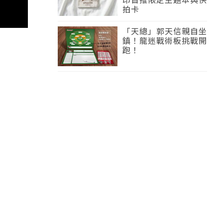
拍卡
「天總」郭天信親自坐
鎮！龍迷戰術板挑戰開
跑！