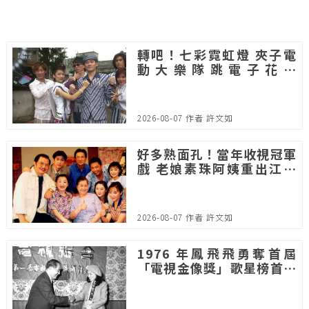
轉吧！七彩霓虹燈 夾子電
動大樂隊跳電子花車
「俗」出樂壇新潮流
2026-08-07 作者 許文如
好多熟面孔！當年收視冠軍
戲 老娘素珠阿姨重出江湖
主演《阿母的嫁妝》
2026-08-07 作者 許文如
1976 年鳳飛飛勇奪首屆
「電視金像獎」歌星榜首：
民間影視選拔的耀眼一頁