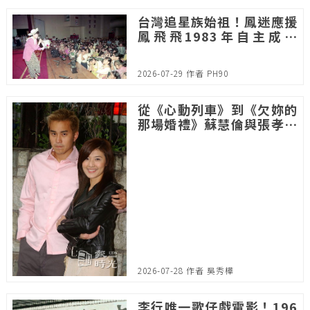
台灣追星族始祖！鳳迷應援
鳳飛飛1983年自主成立
「鳳之友聯誼會」
2026-07-29 作者 PH90
從《心動列車》到《欠妳的
那場婚禮》蘇慧倫與張孝全
23 年後的重逢
2026-07-28 作者 吳秀樺
李行唯一歌仔戲電影！196