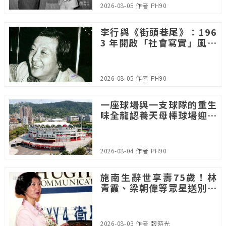
2026-08-05 作者 PH90
李行與《街頭巷尾》：196
3 年開啟「社會寫實」風潮
的庶民經典
2026-08-05 作者 PH90
一座球場與一支球隊的重生
味全龍認養天母棒球場迎來
封王
2026-08-04 作者 PH90
施南生辭世享壽75歲！林
青霞、梁朝偉等眾星送別
與徐克36年相伴人生再掀
討論
2026-08-03 作者 報時光