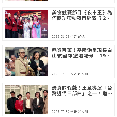
美食競賽節目《夜市王》為
何成功帶動夜市經濟 ？200
人 團隊、18 台攝影機打
造，掀起全台夜市大戰
2026-08-03 作者 舒憶
耗資百萬！基隆港重現長白
山號國軍撤退場景｜1997
年電影《紅柿子》
2026-07-31 作者 許文如
最真的假戲！王童導演「台
灣近代三部曲」之一，道盡
異鄉人的無奈｜1989年
《香蕉天堂》
2026-07-30 作者 許文如