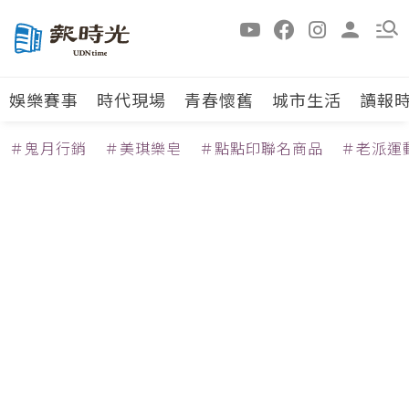
娛樂賽事
時代現場
青春懷舊
城市生活
讀報
＃鬼月行銷
＃美琪樂皂
＃點點印聯名商品
＃老派運