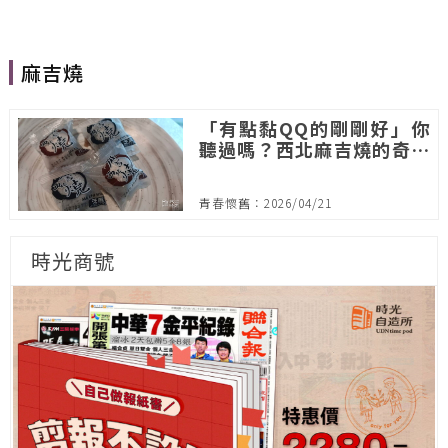
麻吉燒
「有點黏QQ的剛剛好」你
聽過嗎？西北麻吉燒的奇葩
爆紅史
青春懷舊：2026/04/21
時光商號