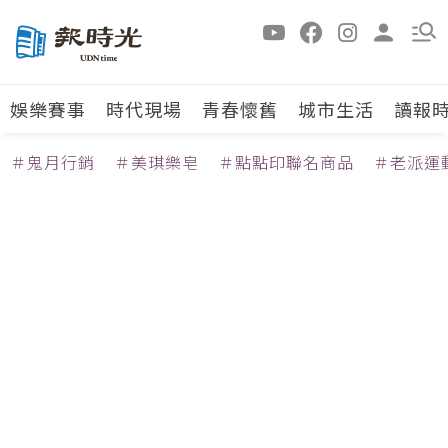
娛樂賽事
時代現場
青春懷舊
城市生活
讀報
＃鬼月行銷
＃美琪樂皂
＃點點印聯名商品
＃老派運