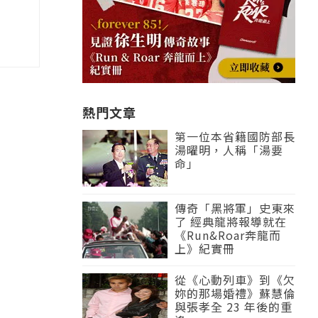
熱門文章
第一位本省籍國防部長
湯曜明，人稱「湯要
命」
傳奇「黑將軍」史東來
了 經典龍將報導就在
《Run&Roar奔龍而
上》紀實冊
從《心動列車》到《欠
妳的那場婚禮》蘇慧倫
與張孝全 23 年後的重