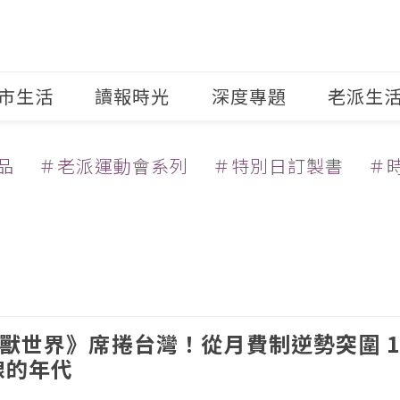
市生活
讀報時光
深度專題
老派生
品
＃老派運動會系列
＃特別日訂製書
＃
《魔獸世界》席捲台灣！從月費制逆勢突圍 12
線的年代