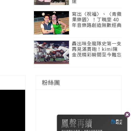
逢
寫出〈祝福〉、〈青蘋
果樂園〉！丁曉雯 40
年音樂路創造無數經典
轟出味全龍隊史第一支
再見滿貫砲！kimi陳
金茂精彩瞬間至今難忘
粉絲團