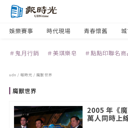
娛樂賽事
時代現場
青春懷舊
城
＃鬼月行銷
＃美琪樂皂
＃點點印聯名商
udn
/
報時光
/
魔獸世界
魔獸世界
2005 年
萬人同時上