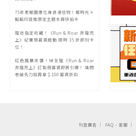
75年老報圖像化身浪漫信物！報時光×
點點印首推限定主題本與快拍卡
龍迷指定收藏！《Run & Roar 奔龍而
上》紀實冊募資啟動 限時 35 折即刻卡
位！
紅色風暴來襲！味全龍《Run & Roar
奔龍而上》訂製冊募資即將引爆！ 填問
卷搶先力挺再拿＄100 募資折扣
刊登廣告
FAQ
·
客服