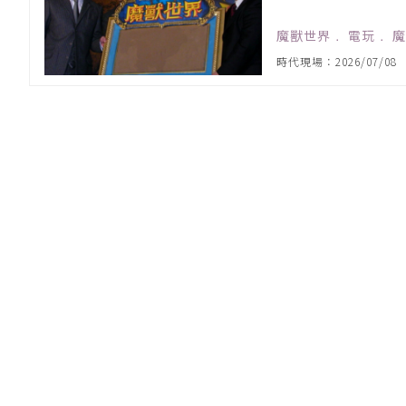
魔獸世界
﹒
電玩
﹒
魔
時代現場：2026/07/08