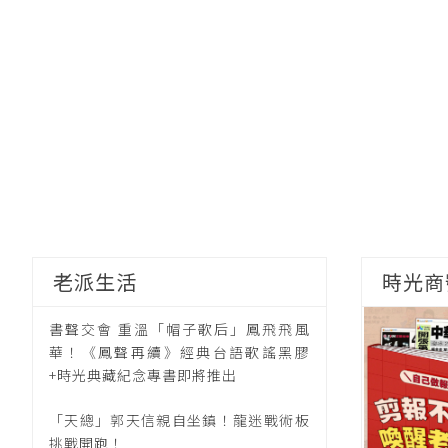
老派生活
時光商
書聲交會 重溫「帽子歌后」鳳飛飛風
華！《鳳聲再續》經典台語歌謠黑膠
+時光典藏紀念專書即將推出
「天總」郭天信親自坐鎮！龍迷戰術板
挑戰開跑！