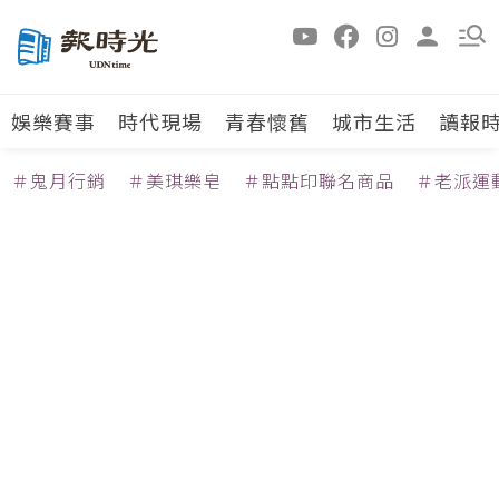
娛樂賽事
時代現場
青春懷舊
城市生活
讀報
＃鬼月行銷
＃美琪樂皂
＃點點印聯名商品
＃老派運