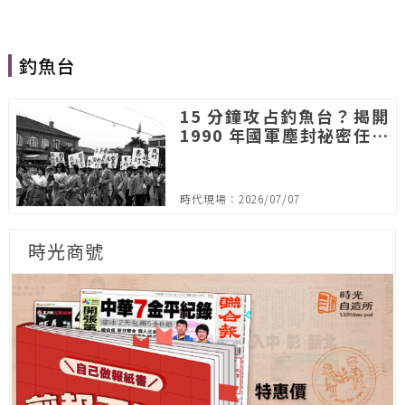
釣魚台
15 分鐘攻占釣魚台？揭開
1990 年國軍塵封祕密任務
「漢疆演習」
時代現場：2026/07/07
時光商號