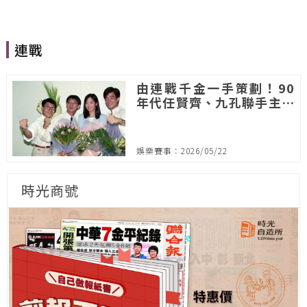
連戰
由連戰千金一手策劃！90
年代任賢齊、九孔聯手主持
《摩登蛋頭族》
娛樂賽事：2026/05/22
時光商號