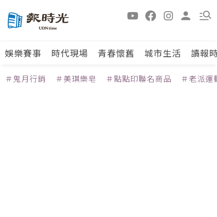
娛樂賽事
時代現場
青春懷舊
城市生活
讀報
＃鬼月行銷
＃美琪樂皂
＃點點印聯名商品
＃老派運