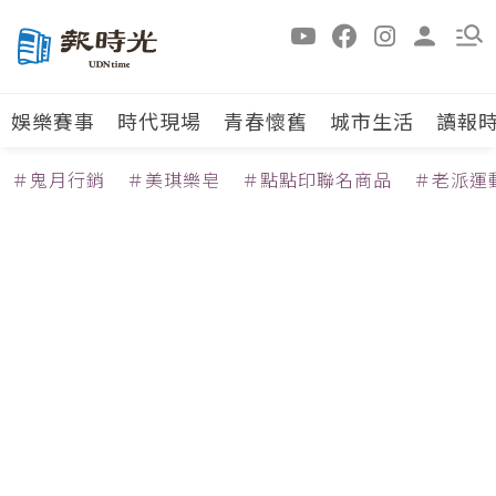
娛樂賽事
時代現場
青春懷舊
城市生活
讀報
＃鬼月行銷
＃美琪樂皂
＃點點印聯名商品
＃老派運