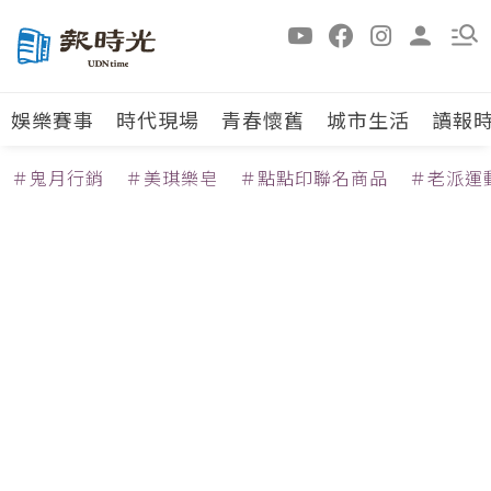
娛樂賽事
時代現場
青春懷舊
城市生活
讀報
＃鬼月行銷
＃美琪樂皂
＃點點印聯名商品
＃老派運