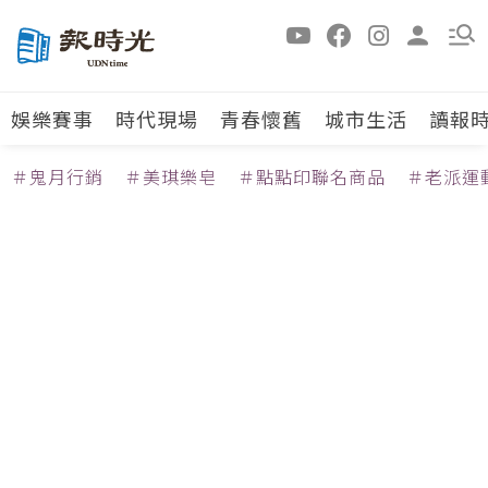
娛樂賽事
時代現場
青春懷舊
城市生活
讀報
＃鬼月行銷
＃美琪樂皂
＃點點印聯名商品
＃老派運